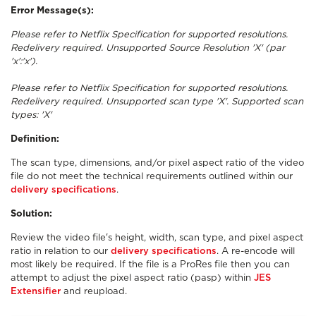
Error Message(s):
Please refer to Netflix Specification for supported resolutions.
Redelivery required. Unsupported Source Resolution 'X' (par
'x':'x').
Please refer to Netflix Specification for supported resolutions.
Redelivery required. Unsupported scan type 'X'. Supported scan
types: 'X'
Definition:
The scan type, dimensions, and/or pixel aspect ratio of the video
file do not meet the technical requirements outlined within our
delivery specifications
.
Solution:
Review the video file's height, width, scan type, and pixel aspect
ratio in relation to our
delivery specifications
. A re-encode will
most likely be required. If the file is a ProRes file then you can
attempt to adjust the pixel aspect ratio (pasp) within
JES
Extensifier
and reupload.