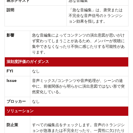
表示テキスト
急な音編集
説明
「急な音編集」は、唐突または
不完全な音声信号のトランジシ
ョン効果を指します。
影響
急な音編集によってコンテンツの演出意図が思いがけ
ず変わってしまうことがあるため、メンバーが視聴に
集中できなくなったり不快に感じたりする可能性があ
ります。
深刻度評価のガイダンス
FYI
なし
Issue
音声ミックス/コンテンツや音声処理が、シーンの途
中に、前後関係から明らかに演出意図ではない形で突
然変化している。
ブロッカー
なし
ソリューション
防止策
すべての編集点をチェックします。音声のトランジシ
ョンが急激または不完全だったり、一貫性に欠けたり