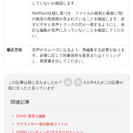
していないか確認します。
Netflixの仕様に基づき、ファイルの最初と最後に1秒
の無音の黒画面が含まれていることを確認します。必
ずビデオと音声トラックの尺が一致するようにし、余
計な編集が音声に入っていないことを確認してくださ
い。
修正方法
音声がスムーズになるよう、再編集する必要がありま
す。必要に応じて対象箇所を延長またはトリミング
し、再度書き出してください。
この記事は役に立ちましたか？
6人中4人がこの記事が
役に立ったと言っています
関連記事
[044] 唐突な編集
アナライザー-低分散値ファイル
[068] バンディング/ポスタリゼーション