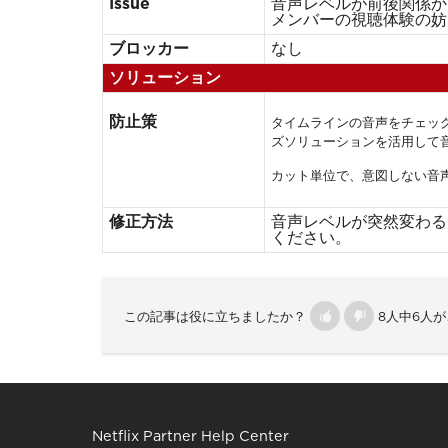
Issue
音声レベルが前後関係か
メンバーの視聴体験の妨
ブロッカー
なし
ソリューション
防止策
タイムラインの音声をチェッ
ズソリューションを活用して
カット単位で、意図しない音
修正方法
音声レベルが突然変わる
ください。
この記事は役に立ちましたか？
8人中6人
Netflix Partner Help Center