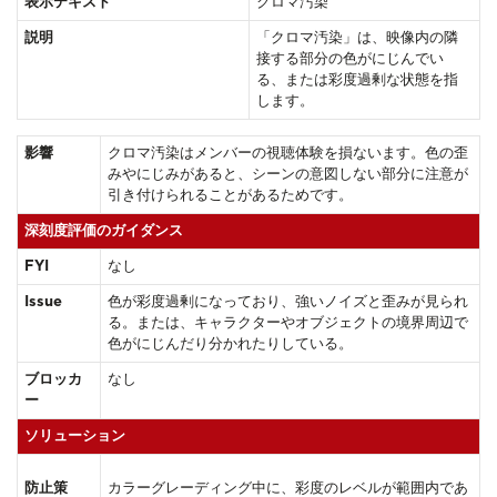
表示テキスト
クロマ汚染
説明
「クロマ汚染」は、映像内の隣
接する部分の色がにじんでい
る、または彩度過剰な状態を指
します。
影響
クロマ汚染はメンバーの視聴体験を損ないます。色の歪
みやにじみがあると、シーンの意図しない部分に注意が
引き付けられることがあるためです。
深刻度評価のガイダンス
FYI
なし
Issue
色が彩度過剰になっており、強いノイズと歪みが見られ
る。または、キャラクターやオブジェクトの境界周辺で
色がにじんだり分かれたりしている。
ブロッカ
なし
ー
ソリューション
防止策
カラーグレーディング中に、彩度のレベルが範囲内であ