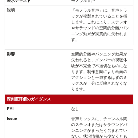
表示テキスト
モノラル音声
説明
「モノラル音声」は、音声トラ
ックが複製されていることを指
します。これにより、ステレオ
やサラウンドの空間的分離/パン
ニング効果が実質的に失われま
す。
影響
空間的分離やパンニング効果が
失われると、メンバーの視聴体
験が不完全で不適切なものにな
ります。制作意図により画面の
アクションと一致するはずのミ
ックスが十分に反映されなくな
ります。
深刻度評価のガイダンス
FYI
なし
Issue
音声ミックスに、チャンネル間
のステレオまたはサラウンドパ
ンニングがまったく含まれてい
ない。状況情報から少なくとも