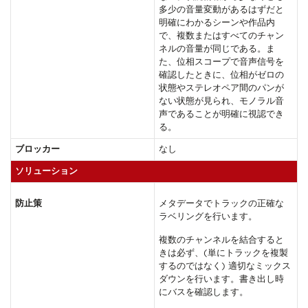
多少の音量変動があるはずだと
明確にわかるシーンや作品内
で、複数またはすべてのチャン
ネルの音量が同じである。ま
た、位相スコープで音声信号を
確認したときに、位相がゼロの
状態やステレオペア間のパンが
ない状態が見られ、モノラル音
声であることが明確に視認でき
る。
ブロッカー
なし
ソリューション
防止策
メタデータでトラックの正確な
ラベリングを行います。
複数のチャンネルを結合すると
きは必ず、(単にトラックを複製
するのではなく) 適切なミックス
ダウンを行います。書き出し時
にバスを確認します。