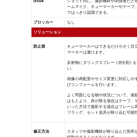
Issue
ショット内に、撮影機材や関係者だと
ームマイク、キューマーカーやテープ
ではっきり認識できる。
ブロッカー
なし
ソリューション
防止策
キューマーカーはできるだけ小さく目
マーカーは避けます。
反射物にダリングスプレー (消光剤)
い。
画像の再配置やサイズ変更に対応しや
びコンフォームを行います。
よく問題になる物や状況について、撮
はもとより、床が映る場合はテープ、
いった方法で撮影する場合はフレーム
フラッグ、セット道具が映り込む可能
修正方法
スタッフや撮影機材が映り込んだ箇所