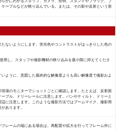
明らかにわかるスタッフ、カメラ、照明、スタンドやフラッグ、ブ
、ケーブルなどが映り込んでいる。または、その影や反射という形
立たないようにします。蛍光色やコントラストがはっきりした色の
 を使用し、スタッフや撮影機材の映り込みを最小限に抑えてくださ
すいように、意図した最終的な解像度よりも高い解像度で撮影およ
影現場のモニターでショットごとに確認します。たとえば、反射面
ケーブル、ドリーレールに注意します。パンやティルト、ドリーと
周辺に注意します。このような撮影方法ではブームマイク、撮影用
性があります。
がフレームの端にある場合は、再配置や拡大を行ってフレーム外に