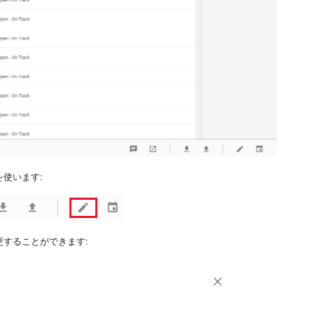
使います:
することができます: