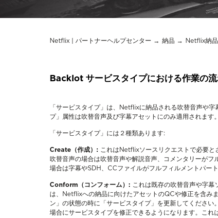
Netflix | パートナーヘルプセンター
納品
Netfli
Backlot サービスタイプにおける作業の
「サービスタイプ」は、Netflixに納品される吹替音声
プ」属性は吹替音声及び字幕アセットにのみ適用されます
「サービスタイプ」には２種類あります:
Create（作成）:
これはNetflixソースリクエストで必
吹替音声の場合は吹替音声や解説音声、コメンタリーがフ
場合は字幕やSDH、CCファイルがフルフィルメントパー
Conform（コンフォーム）:
これは既存の吹替音声や字幕
は、Netflixへの納品に向けたアセットのQCや修正を
ン」の状態の時に「サービスタイプ」を更新してください
場合にサービスタイプを修正できるようになります。これ