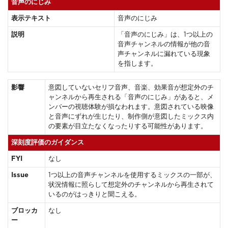
音声のにじみ
表示テキスト
音声のにじみ
説明
「音声のにじみ」は、1つ以上の
音声チャンネルの情報が他の音
声チャンネルに漏れている現象
を指します。
影響
意図していないセリフ音声、音楽、効果音が想定外のチ
ャンネルから再生される「音声のにじみ」があると、メ
ンバーの視聴体験が損なわれます。意図されている映像
と音声にずれが生じたり、制作側が意図したミックス内
の要素が目立たなくなったりする可能性があります。
深刻度評価のガイダンス
FYI
なし
Issue
1つ以上の音声チャンネルを使用するミックスの一部が、
状況情報に照らして想定外のチャンネルから再生されて
いるのがはっきりと聞こえる。
ブロッカ
なし
ー