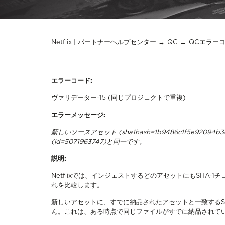
Netflix | パートナーヘルプセンター
QC
QCエラー
エラーコード:
ヴァリデーター-15 (同じプロジェクトで重複)
エラーメッセージ:
新しいソースアセット (sha1hash=1b9486c1f5e92094
(id=5071963747)と同一です。
説明:
Netflixでは、インジェストするどのアセットにもSHA
れを比較します。
新しいアセットに、すでに納品されたアセットと一致するS
ん。これは、ある時点で同じファイルがすでに納品されて