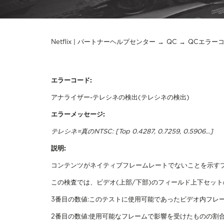
Netflix | パートナーヘルプセンター
QC
QCエラー
エラーコード:
アナライザー-テレシネの検出(テレシネの検出)
エラーメッセージ:
テレシネ=真のNTSC: [Top 0.4287, 0.7259, 0.5906...]
説明:
コンテンツがネイティブフレームレートでないことを示す
この検査では、ビデオ(上部/下部)のフィールド上下セッ
3番目の数値:このテストに使用可能であったビデオ内フレー
2番目の数値:使用可能なフレームで影響を受けたものの割