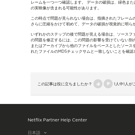
レームを一つ一つ確認します。 データの破損は、緑色ま
の実映像が含まれる可能性があります。
この時点で問題が見られない場合は、指摘されたフレーム
さらに圧縮をかけて初めて、データの破損が視覚的に明ら
いずれかのステップの後で問題が見える場合は、ソースフ
の問題を修正するには、この問題の影響を受けていない別
またはアーカイブから他のファイルをベースとしたソース
れたファイルのMD5チェックサムと一致しないことを確認
この記事は役に立ちましたか？
1人中1人
Netflix Partner Help Center
日本語