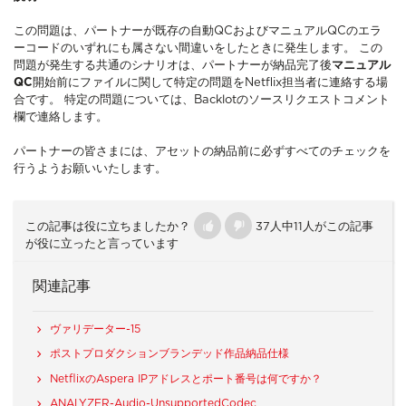
この問題は、パートナーが既存の自動QCおよびマニュアルQCのエラ
ーコードのいずれにも属さない間違いをしたときに発生します。 この
問題が発生する共通のシナリオは、パートナーが納品完了後
マニュアル
QC
開始前にファイルに関して特定の問題をNetflix担当者に連絡する場
合です。 特定の問題については、Backlotのソースリクエストコメント
欄で連絡します。
パートナーの皆さまには、アセットの納品前に必ずすべてのチェックを
行うようお願いいたします。
この記事は役に立ちましたか？
37人中11人がこの記事
が役に立ったと言っています
関連記事
ヴァリデーター-15
ポストプロダクションブランデッド作品納品仕様
NetflixのAspera IPアドレスとポート番号は何ですか？
ANALYZER-Audio-UnsupportedCodec