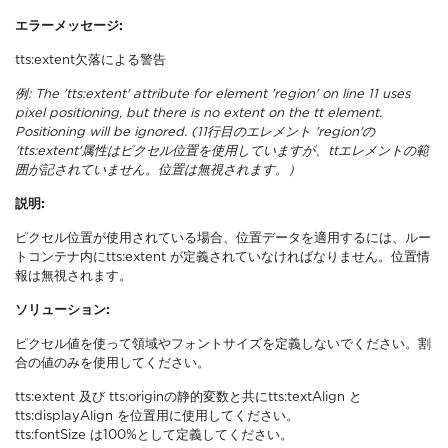
エラーメッセージ:
tts:extent欠落による警告
例: The 'tts:extent' attribute for element 'region' on line 11 uses
pixel positioning, but there is no extent on the tt element.
Positioning will be ignored. (11行目のエレメント 'region'の
'tts:extent'属性はピクセル位置を使用していますが、ttエレメントの範
囲が記されていません。位置は無視されます。）
説明:
ピクセル位置が使用されている場合、位置データを適用するには、ルー
トコンテナ内にtts:extent が定義されていなければなりません。位置情
報は無視されます。
ソリューション:
ピクセル値を使って領域やフォントサイズを定義しないでください。割
合の値のみを使用してください。
tts:extent 及び tts:originの静的変数と共にtts:textAlign と
tts:displayAlign を位置用に使用してください。
tts:fontSize は100%として定義してください。