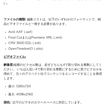
い。
ファイルの種類:
編集リストは、以下のいずれかのフォーマットで、納
品ビデオファイルと一致する必要があります。
Avid AAF (.aaf)
Final CutまたはPremiere XML (.xml)
CMX 3600 EDL (.edl)
OpenTimelineIO (.otio)
ビデオファイル:
解像度:
縦横のピクセル数は、必ずどちらも4で割り切れる整数にしてく
ださい。 いちばん近い4で割り切れる整数にするために黒でピクセルを
埋めて、元々のアスペクト比でコンテンツをエンコードすることを推奨
します。
最小: 1280x720
最大: 4096x2160
測色:
以下のビデオのカラースペースに対応しています。