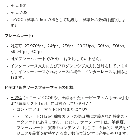
Rec. 601
Rec. 709
xvYCC (標準のRec. 709として処理し、標準外の数値は無視しま
す)
フレームレート:
対応可: 23.976fps、24fps、25fps、29.97fps、30fps、50fps、
59.94fps、60fps
可変フレームレート (VFR) には対応していません。
インターレース入力およびプログレッシブ入力には対応しています
が、インターレースされたソースの場合、インターレースは解除さ
れます。
ビデオ/音声ソースフォーマットの仕様:
H.264
(クローズドGOPや、圧縮されたムービーアトム [cmov] お
よび編集リスト [elst] には対応していません)
コンテナフォーマット: MP4またはMOV
データレート: H264 編集カットの提出用に定義された特定のデ
ータレートはありません。 ただし、データレートは、解像度、
フレームレート、実際のコンテンツに応じて、全体的に良好なビ
ジュアル品質を維持できる高い数値で設定する必要があります。