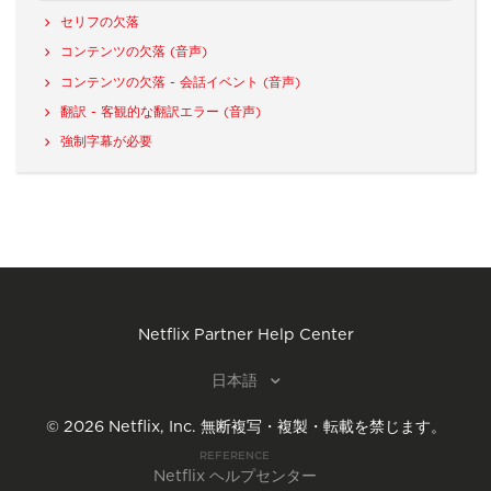
セリフの欠落
コンテンツの欠落 (音声)
コンテンツの欠落 - 会話イベント (音声)
翻訳 - 客観的な翻訳エラー (音声)
強制字幕が必要
Netflix Partner Help Center
日本語
©
2026
Netflix, Inc.
無断複写・複製・転載を禁じます。
REFERENCE
Netflix ヘルプセンター