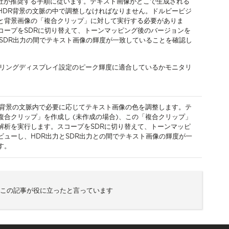
y社が推奨する手順に従います。テキスト画像がどこで生成される
HDR背景の文脈の中で調整しなければなりません。ドルビービジ
と背景画像の「複合クリップ」に対して実行する必要がありま
コープをSDRに切り替えて、トーンマッピング後のバージョンを
とSDR出力の間でテキスト画像の輝度が一致していることを確認し
タリングディスプレイ設定のピーク輝度に適合しているかモニタリ
。
R背景の文脈内で必要に応じてテキスト画像の色を調整します。テ
複合クリップ」を作成し (未作成の場合)、この「複合クリップ」
解析を実行します。スコープをSDRに切り替えて、トーンマッピ
ビューし、HDR出力とSDR出力との間でテキスト画像の輝度が一
す。
がこの記事が役に立ったと言っています