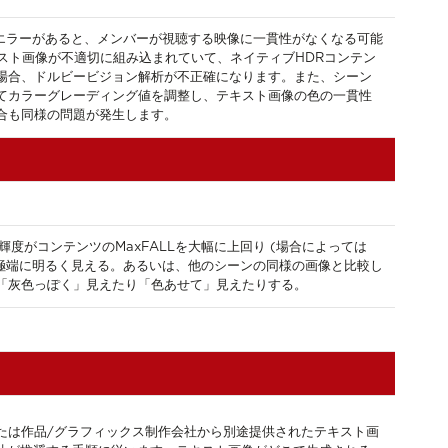
Rエラーがあると、メンバーが視聴する映像に一貫性がなくなる可能
キスト画像が不適切に組み込まれていて、ネイティブHDRコンテン
場合、ドルビービジョン解析が不正確になります。また、シーン
てカラーグレーディング値を調整し、テキスト画像の色の一貫性
合も同様の問題が発生します。
輝度がコンテンツのMaxFALLを大幅に上回り (場合によっては
)、極端に明るく見える。あるいは、他のシーンの同様の画像と比較し
「灰色っぽく」見えたり「色あせて」見えたりする。
たは作品/グラフィックス制作会社から別途提供されたテキスト画