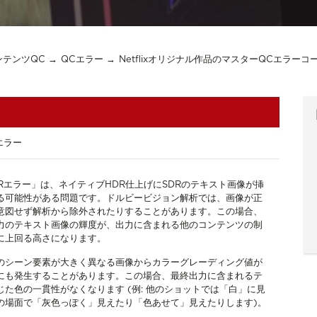
コンテンツQC
QCエラー
Netflixオリジナル作品のマスターQCエラーコ
エラー
DRエラー」は、ネイティブHDR仕上げにSDRのテキスト画像が挿
る可能性がある問題です。ドルビービジョン解析では、画像が正
意図せず解析から除外されたりすることがあります。この場合、
力のテキスト画像の輝度が、出力に含まれる他のコンテンツの制
に上回る高さになります。
のシーン要素が大きく異なる画像からカラーグレーディング値が
にも発生することがあります。この場合、最終出力に含まれるテ
た色の一貫性がなくなります (例: 他のショットでは「白」に見
の場面で「灰色っぽく」見えたり「色あせて」見えたりします)。