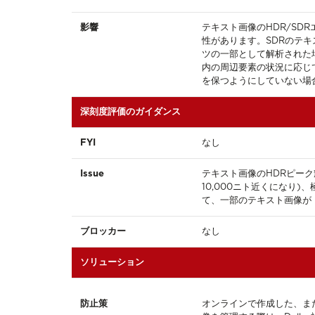
影響
テキスト画像のHDR/SD
性があります。SDRのテ
ツの一部として解析された
内の周辺要素の状況に応じ
を保つようにしていない場
深刻度評価のガイダンス
FYI
なし
Issue
テキスト画像のHDRピーク
10,000ニト近くになり
て、一部のテキスト画像が
ブロッカー
なし
ソリューション
防止策
オンラインで作成した、ま