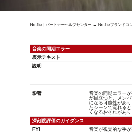
Netflix | パートナーヘルプセンター
Netflixブランド
音楽の同期エラー
表示テキスト
説明
影響
音楽の同期エラーが
が目立つと、メンバ
になる可能性があり
たシーンで流れると
くなるおそれがあり
深刻度評価のガイダンス
FYI
音楽が視覚的な手が