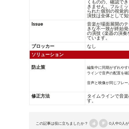
くものの、確認でき
きません。フルミッ
られた個別の視覚的
演技は全体として知
Issue
音楽が場面展開のテ
きな不一致が終始発
の演技 (楽器の演
ています。
ブロッカー
なし
ソリューション
防止策
編集中に同期がずれやす
ラインで音声の配置を確
音声と映像が同じフレー
修正方法
タイムラインで音楽
す。
この記事は役に立ちましたか？
0人中0人