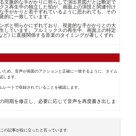
る文脈的な手がかりに照らして演出意図だとは断定で
クス再生中の独立した拍が、画面上の演技と関連付け
な手がかりと若干ずれているように思われても、その
覚的に一致しています。
ンポと明らかにずれており、視覚的な手がかりとの大
生しています。フルミックスの再生中、画面上の特定
奏など) に直接関係する音楽のタイミングが著しくずれ
いため、音声が画面のアクションと正確に一致するように、タイム
認します。
ムレートで収録されていることを確認します。
の同期を修正し、必要に応じて音声を再度書き出しま
がこの記事が役に立ったと言っています