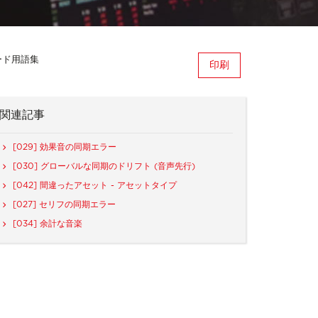
ード用語集
印刷
関連記事
[029] 効果⾳の同期エラー
[030] グローバルな同期のドリフト (音声先行)
[042] 間違ったアセット - アセットタイプ
[027] セリフの同期エラー
[034] 余計な音楽