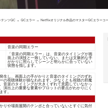
コンテンツQC
QCエラー
Netflixオリジナル作品のマスターQCエラーコ
音楽の同期エラー
「音楽の同期エラー」は、音楽のタイミングが画
面上の演技と一致していない、または文脈的な手
がかりに照らしてシーンと明らかに合っていない
状態を指します。
発生し、画面上の手がかりと音楽のタイミングのずれ
ーの視聴体験が損なわれます。少なくとも視聴の邪魔
、音楽のタイミングが大きくずれて意図していなかっ
、演出上の重要な要素やプロットの要点がわかりにく
ます。
かりや場面展開のテンポと合っていないとすぐに気付