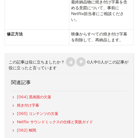
最終納品物に焼き付け字幕を含
める意図について、事前に
Netflix担当者にご相談くださ
い。
修正方法
映像からすべての焼き付け字幕
を削除して、再納品します。
この記事は役に立ちましたか？
0人中0人がこの記事が
役に立ったと言っています
関連記事
[064] 黒画面の欠落
焼き付け字幕
[065] コンテンツの欠落
Netflix サウンドミックスの仕様と実践ガイド
[062] 検閲