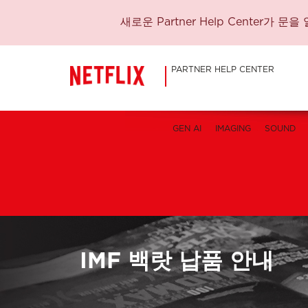
새로운 Partner Help Center
PARTNER HELP CENTER
GEN AI
IMAGING
SOUND
IMF 백랏 납품 안내