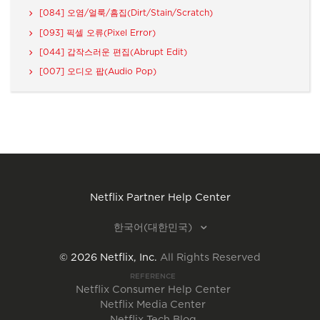
[084] 오염/얼룩/흠집(Dirt/Stain/Scratch)
[093] 픽셀 오류(Pixel Error)
[044] 갑작스러운 편집(Abrupt Edit)
[007] 오디오 팝(Audio Pop)
Netflix Partner Help Center
한국어(대한민국)
©
2026
Netflix, Inc.
All Rights Reserved
REFERENCE
Netflix Consumer Help Center
Netflix Media Center
Netflix Tech Blog