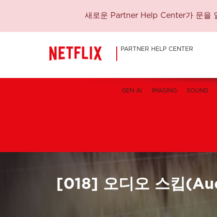
새로운 Partner Help Center
PARTNER HELP CENTER
GEN AI
IMAGING
SOUND
[018] 오디오 스킵(Aud