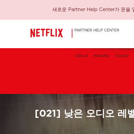
새로운 Partner Help Center
PARTNER HELP CENTER
GEN AI
IMAGING
SOUND
[021] 낮은 오디오 레벨(