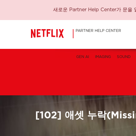
새로운 Partner Help Center
PARTNER HELP CENTER
GEN AI
IMAGING
SOUND
[102] 애셋 누락(Missi