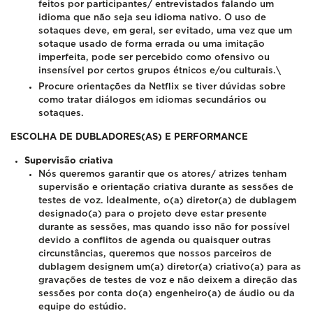
feitos por participantes/ entrevistados falando um
idioma que não seja seu idioma nativo. O uso de
sotaques deve, em geral, ser evitado, uma vez que um
sotaque usado de forma errada ou uma imitação
imperfeita, pode ser percebido como ofensivo ou
insensível por certos grupos étnicos e/ou culturais.\
Procure orientações da Netflix se tiver dúvidas sobre
como tratar diálogos em idiomas secundários ou
sotaques.
ESCOLHA DE DUBLADORES(AS) E PERFORMANCE
Supervisão criativa
Nós queremos garantir que os atores/ atrizes tenham
supervisão e orientação criativa durante as sessões de
testes de voz. Idealmente, o(a) diretor(a) de dublagem
designado(a) para o projeto deve estar presente
durante as sessões, mas quando isso não for possível
devido a conflitos de agenda ou quaisquer outras
circunstâncias, queremos que nossos parceiros de
dublagem designem um(a) diretor(a) criativo(a) para as
gravações de testes de voz e não deixem a direção das
sessões por conta do(a) engenheiro(a) de áudio ou da
equipe do estúdio.