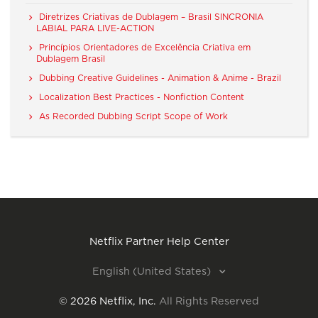
Diretrizes Criativas de Dublagem – Brasil SINCRONIA
LABIAL PARA LIVE-ACTION
Princípios Orientadores de Excelência Criativa em
Dublagem Brasil
Dubbing Creative Guidelines - Animation & Anime - Brazil
Localization Best Practices - Nonfiction Content
As Recorded Dubbing Script Scope of Work
Netflix Partner Help Center
English (United States)
©
2026
Netflix, Inc.
All Rights Reserved