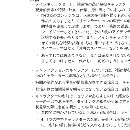
メインキャラクターと、関連性の高い脇役キャラクター
視覚的要素や特徴 (外見、仕草、身に着けているもの、
Netflixのコンテンツは、人生の多様性を描くも
作品のあらすじとリプリゼンテーションの重要性の
的特徴を優先して記述します。つまり、毛髪の質感、
ンエイジャーなど) といった、その人物のアイデン
説明する必要があります。また、メインキャラクタ
せて (特別な特徴を理由に1人に集中するのではなく
スイマー」ではなく「片脚のスイマー」など) を用
あらすじでは確認できない、または確立されてない
りしてはいけません。代わりに、前述のようにキャ
ノンフィクションのキャラクターについては、対象地域
ンのキャラクター (妖精など) の場合も同様です。
時間の制約がある場合や情報量が多すぎる場合は、キャ
登場人物の相関関係が明らかになっている場合は、副音
キャラクターの名前は、セリフやあらすじの中で紹介さ
ャーの一部である場合、タイミングの都合や明確にする
初登場の際に名前を明かしても構いません。
意図的に明かされていないと思われる場合は、キャ
セリフの中でキャラクターの名前が紹介される前に
に、名前の前に特徴の記述を入れるようにしてくだ