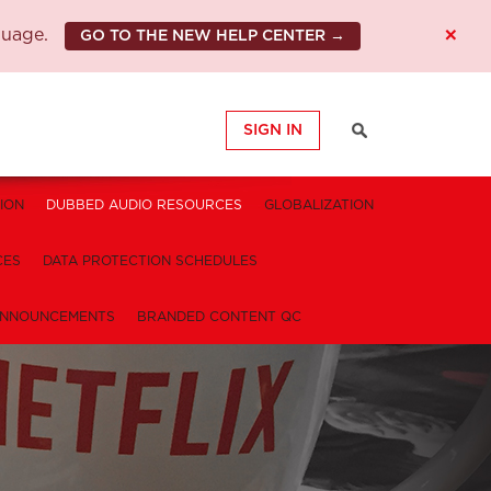
×
guage.
GO TO THE NEW HELP CENTER →
SIGN IN
ION
DUBBED AUDIO RESOURCES
GLOBALIZATION
CES
DATA PROTECTION SCHEDULES
NNOUNCEMENTS
BRANDED CONTENT QC