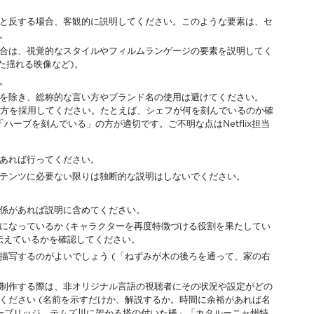
と反する場合、客観的に説明してください。このような要素は、セ
。
合は、視覚的なスタイルやフィルムランゲージの要素を説明してく
た揺れる映像など)。
。
を除き、総称的な言い方やブランド名の使用は避けてください。
い方を採用してください。たとえば、シェフが何を刻んでいるのか確
ーブを刻んでいる」の方が適切です。ご不明な点はNetflix担当
あれば行ってください。
テンツに必要ない限りは独断的な説明はしないでください。
係があれば説明に含めてください。
になっているか (キャラクターを再度特徴づける役割を果たしてい
伝えているかを確認してください。
描写するのがよいでしょう (「ねずみが木の後ろを通って、家の右
制作する際は、非オリジナル言語の視聴者にその状況や設定がどの
ください (名前を示すだけか、解説するか。時間に余裕があれば名
ワーブリッジ、テムズ川に架かる塔の付いた橋」「カタルーニャ州特