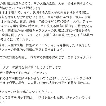
の説明に焦点を当てて、その人物の素性、人柄、習性を表すような
表情など) について説明します。
のがますます増えています。説明する人物とその内容を検討する際は、
両方を考慮しなければなりません。実際の姿に基づき、個人の視覚
肌や瞳の色、体形、身長、年齢の描写 (30代後半、50代、ティー
ティティを示す最大の特徴や、目に見える障害に関係する特徴などを
ーと、関連性の高い脇役キャラクターの説明には常に一貫性を持た
、全員を同じように扱うこと)、人間主体の表現 (たとえば「1本足の
いるようにしてください。
場合、人種や民族、性別のアイデンティティを推測したり仮定した
ラクターの身体的な特徴に重点を置きましょう。
での認知度を考慮し、描写する要素を決めます。これはフィクショ
ラクターの描写を段階的に行うようにします。
声・音声ガイドに含めてください。
れるまで可能な限り明かさないでください。ただし、ポップカルチ
うえで必要な場合、大人数の中から人物の特定が必要な場合には、
ラクターの名前を出さないでください。
初めて名前を明かす際は、「ひげを生やした男、ジャック」のよう
さい。