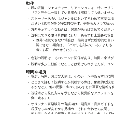
動作
顔の表情、ジェスチャー、リアクションは、特にセリフ
リフと完全に一致している場合は省略しても構いません
ストーリーあるいはジャンルにおいてきわめて重要な場
ださい (意味を持つ特徴的な字体、手持ちカメラで撮っ
方向を示すような動きは、関連があれば含めてください
説明はできる限り具体的に行い、あらすじ上重要な場合
例外: 確認できない場合は、推測せずに総称的な言
認できない場合は、「パセリを刻んでいる」よりも「ハ
者にお問い合わせください。
色彩の説明は、そのシーンに関係があり、時間に余裕が
説明が多少主観的になることは避けられませんが、コン
時間や場所
場所、時間、および天候は、そのシーンやあらすじに関
どこまで詳しく説明するか判断する際は、象徴的な設定
るかなど)、他の要素に比べてあらすじに重要な情報を
視聴者から見た方向を示しながら視覚的なアクションを
側に走る」)。
オリジナル言語以外の言語向けに副音声・音声ガイドを
程度なじみがあるかを見極め、それに合わせて説明して
前を示したうえで解説するのがベストです。例: 「タ