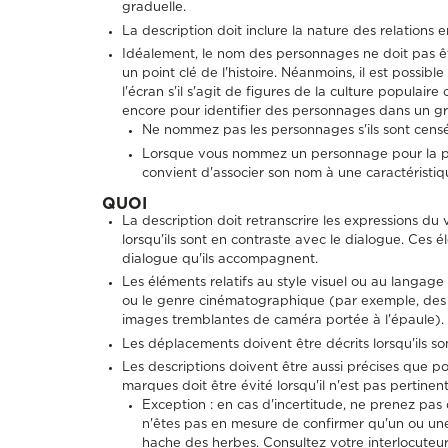
graduelle.
La description doit inclure la nature des relations 
Idéalement, le nom des personnages ne doit pas 
un point clé de l'histoire. Néanmoins, il est possi
l'écran s'il s'agit de figures de la culture populair
encore pour identifier des personnages dans un gr
Ne nommez pas les personnages s'ils sont cens
Lorsque vous nommez un personnage pour la prem
convient d'associer son nom à une caractéristi
QUOI
La description doit retranscrire les expressions du
lorsqu'ils sont en contraste avec le dialogue. Ces é
dialogue qu'ils accompagnent.
Les éléments relatifs au style visuel ou au langage du
ou le genre cinématographique (par exemple, des 
images tremblantes de caméra portée à l'épaule).
Les déplacements doivent être décrits lorsqu'ils so
Les descriptions doivent être aussi précises que p
marques doit être évité lorsqu'il n'est pas pertinent
Exception : en cas d'incertitude, ne prenez pas 
n'êtes pas en mesure de confirmer qu'un ou une c
hache des herbes. Consultez votre interlocuteur 