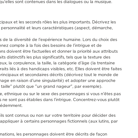
squ'elles sont contenues dans les dialogues ou la musique.
ipaux et les seconds rôles les plus importants. Décrivez les
 personnalité et leurs caractéristiques (aspect, démarche,
s de la diversité de l'expérience humaine. Lors du choix des
nez compte à la fois des besoins de l'intrigue et de
ns doivent être factuelles et donner la priorité aux attributs
s distinctifs les plus significatifs, tels que la texture des
x, la corpulence, la taille, la catégorie d'âge (la trentaine
aits liés à des handicaps visibles, etc. Elles doivent être faites
rincipaux et secondaires décrits (décrivez tout le monde de
age en raison d'une singularité) et adopter une approche
taille" plutôt que "un grand nageur", par exemple).
ale, ethnique ou sur le sexe des personnages si vous n'êtes pas
es ne sont pas établies dans l'intrigue. Concentrez-vous plutôt
récédemment.
ils sont connus ou non sur votre territoire pour décider des
appliquer à certains personnages fictionnels (aux lutins, par
mations, les personnages doivent être décrits de façon