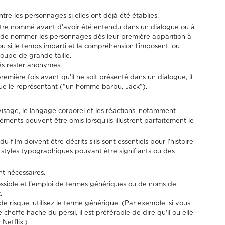
entre les personnages si elles ont déjà été établies.
être nommé avant d'avoir été entendu dans un dialogue ou à
ble de nommer les personnages dès leur première apparition à
e ou si le temps imparti et la compréhension l'imposent, ou
oupe de grande taille.
és rester anonymes.
ière fois avant qu'il ne soit présenté dans un dialogue, il
que le représentant ("un homme barbu, Jack").
 visage, le langage corporel et les réactions, notamment
léments peuvent être omis lorsqu'ils illustrent parfaitement le
 film doivent être décrits s'ils sont essentiels pour l'histoire
styles typographiques pouvant être signifiants ou des
nt nécessaires.
ossible et l'emploi de termes génériques ou de noms de
.
de risque, utilisez le terme générique. (Par exemple, si vous
heffe hache du persil, il est préférable de dire qu'il ou elle
Netflix.)