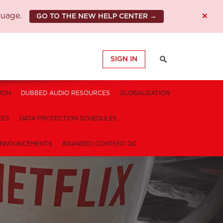
×
guage.
GO TO THE NEW HELP CENTER →
SIGN IN
ION
DUBBED AUDIO RESOURCES
GLOBALIZATION
CES
DATA PROTECTION SCHEDULES
NNOUNCEMENTS
BRANDED CONTENT QC