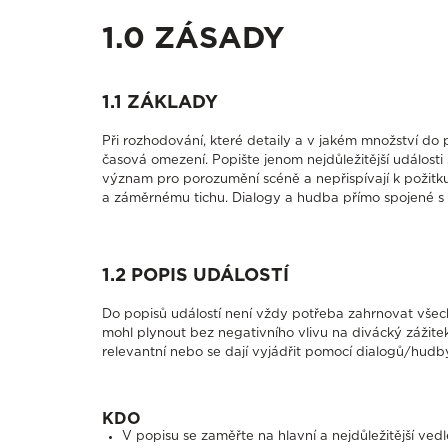
1.0 ZÁSADY
1.1 ZÁKLADY
Při rozhodování, které detaily a v jakém množství do
časová omezení. Popište jenom nejdůležitější události
význam pro porozumění scéně a nepřispívají k požitk
a záměrnému tichu. Dialogy a hudba přímo spojené s 
1.2 POPIS UDÁLOSTÍ
Do popisů událostí není vždy potřeba zahrnovat všech
mohl plynout bez negativního vlivu na divácký zážite
relevantní nebo se dají vyjádřit pomocí dialogů/hudb
KDO
V popisu se zaměřte na hlavní a nejdůležitější vedl