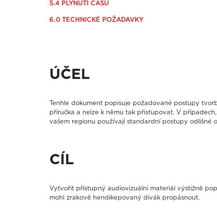
5.4 PLYNUTÍ ČASU
6.0 TECHNICKÉ POŽADAVKY
ÚČEL
Tenhle dokument popisuje požadované postupy tvorby
příručka a nelze k němu tak přistupovat. V případec
vašem regionu používají standardní postupy odlišné o
CÍL
Vytvořit přístupný audiovizuální materiál výstižně pop
mohl zrakově hendikepovaný divák propásnout.