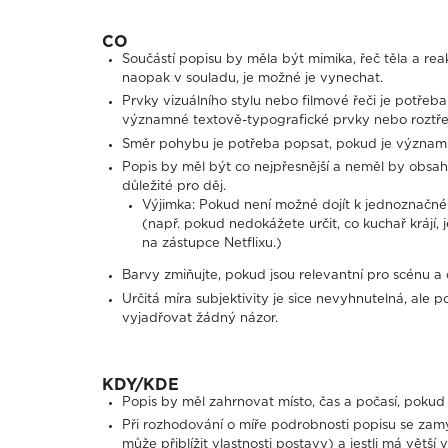
CO
Součástí popisu by měla být mimika, řeč těla a rea
naopak v souladu, je možné je vynechat.
Prvky vizuálního stylu nebo filmové řeči je potřeb
významné textově-typografické prvky nebo roztř
Směr pohybu je potřeba popsat, pokud je významn
Popis by měl být co nejpřesnější a neměl by obs
důležité pro děj.
Výjimka: Pokud není možné dojít k jednoznačné
(např. pokud nedokážete určit, co kuchař krájí, je 
na zástupce Netflixu.)
Barvy zmiňujte, pokud jsou relevantní pro scénu a 
Určitá míra subjektivity je sice nevyhnutelná, al
vyjadřovat žádný názor.
KDY/KDE
Popis by měl zahrnovat místo, čas a počasí, pokud 
Při rozhodování o míře podrobnosti popisu se zamys
může přiblížit vlastnosti postavy) a jestli má větší