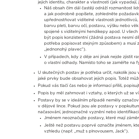
jejich identitu, charakter a vlastnosti (jak vypadají
Náš obsah čím dál častěji odráží rozmanitost li
a jak podrobně popíšete, zohledněte požadavky
upřednostňovat viditelné vlastnosti jednotlivců, 
barvu pleti, barvu očí, postavu, výšku nebo věk (
spojené s viditelnými hendikepy apod. U všech 
být popis konzistentní (žádná postava nesmí dík
potřeba popisovat stejným způsobem) a musí zač
„jednonohý plavec“).
V případech, kdy z děje ani jinak nejde zjistit
o vlastní odhady. Namísto toho se zaměřte na fy
U skutečných postav je potřeba určit, nakolik jso
jaké prvky bude obsahovat jejich popis. Totéž může p
Pokud vás tlačí čas nebo je informací příliš, popis
Popis by měl zahrnovat i vztahy, o kterých už se ví
Postavy by se v ideálním případě neměly označov
v dějové lince. Pokud jsou ale postavy v popkultu
načasování, jednoznačné vyznění nebo identifikaci
Jménem neoznačujte postavy, které mají záměr
Ještě než postavu poprvé označíte jménem, které
vzhledu (např. „muž s plnovousem, Jack“).