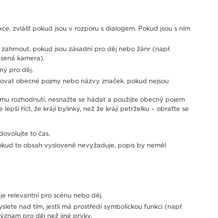
kce, zvlášť pokud jsou v rozporu s dialogem. Pokud jsou s ním
a zahrnout, pokud jsou zásadní pro děj nebo žánr (např.
esená kamera).
ý pro děj.
ahovat obecné pojmy nebo názvy značek, pokud nejsou
mu rozhodnutí, nesnažte se hádat a použijte obecný pojem
lepší říct, že krájí bylinky, než že krájí petrželku – obraťte se
dovolujte to čas.
e pokud to obsah vysloveně nevyžaduje, popis by neměl
je relevantní pro scénu nebo děj.
lete nad tím, jestli má prostředí symbolickou funkci (např.
 význam pro děj než jiné prvky.