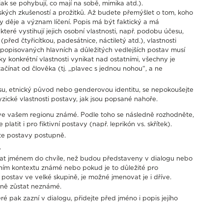
, jak se pohybují, co mají na sobě, mimika atd.).
dských zkušeností a prožitků. Až budete přemýšlet o tom, koho
 děje a význam líčení. Popis má být faktický a má
které vystihují jejich osobní vlastnosti, např. podobu účesu,
před čtyřicítkou, padesátnice, náctiletý atd.), vlastnosti
popisovaných hlavních a důležitých vedlejších postav musí
y konkrétní vlastnosti vynikat nad ostatními, všechny je
ínat od člověka (tj. „plavec s jednou nohou“, a ne
 rasu, etnický původ nebo genderovou identitu, se nepokoušejte
zické vlastnosti postavy, jak jsou popsané nahoře.
u ve vašem regionu známé. Podle toho se následně rozhodněte,
latit i pro fiktivní postavy (např. leprikón vs. skřítek).
ujte postavy postupně.
.
at jménem do chvíle, než budou představeny v dialogu nebo
rním kontextu známé nebo pokud je to důležité pro
 postav ve velké skupině, je možné jmenovat je i dříve.
ně zůstat neznámé.
 pak zazní v dialogu, přidejte před jméno i popis jejího