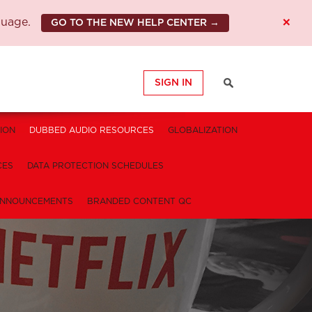
×
guage.
GO TO THE NEW HELP CENTER →
SIGN IN
ION
DUBBED AUDIO RESOURCES
GLOBALIZATION
CES
DATA PROTECTION SCHEDULES
NNOUNCEMENTS
BRANDED CONTENT QC