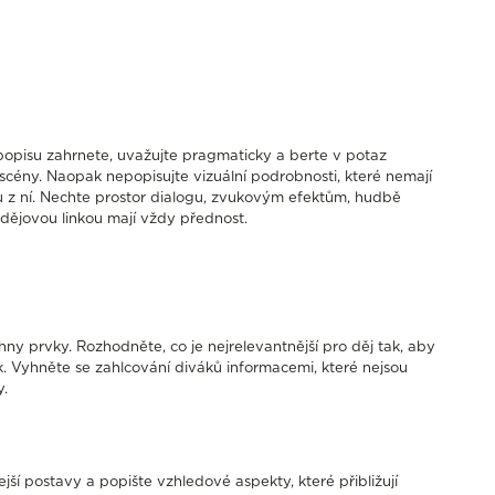
 popisu zahrnete, uvažujte pragmaticky a berte v potaz
 scény. Naopak nepopisujte vizuální podrobnosti, které nemají
u z ní. Nechte prostor dialogu, zvukovým efektům, hudbě
dějovou linkou mají vždy přednost.
ny prvky. Rozhodněte, co je nejrelevantnější pro děj tak, aby
k. Vyhněte se zahlcování diváků informacemi, které nejsou
y.
ejší postavy a popište vzhledové aspekty, které přibližují