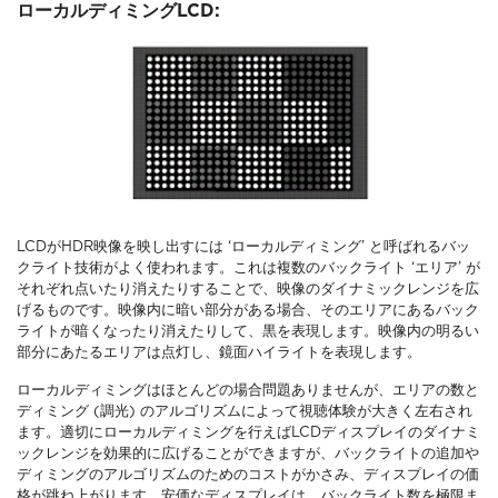
ローカルディミングLCD:
LCDがHDR映像を映し出すには ‘ローカルディミング’ と呼ばれるバッ
クライト技術がよく使われます。これは複数のバックライト ‘エリア’ が
それぞれ点いたり消えたりすることで、映像のダイナミックレンジを広
げるものです。映像内に暗い部分がある場合、そのエリアにあるバック
ライトが暗くなったり消えたりして、黒を表現します。映像内の明るい
部分にあたるエリアは点灯し、鏡面ハイライトを表現します。
ローカルディミングはほとんどの場合問題ありませんが、エリアの数と
ディミング (調光) のアルゴリズムによって視聴体験が大きく左右され
ます。適切にローカルディミングを行えばLCDディスプレイのダイナミ
ックレンジを効果的に広げることができますが、バックライトの追加や
ディミングのアルゴリズムのためのコストがかさみ、ディスプレイの価
格が跳ね上がります。安価なディスプレイは、バックライト数を極限ま