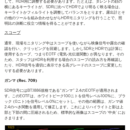
して、HDR用に調整する必要があります。たとえば、タレントの顔の
横にあるキーライトが、SDRに比べてHDRでより明るく映る場合は、
キーライトかフィルライトを調整してバランスをとります。露出計とそ
の他のツールを組み合わせながらHDRモニタリングを行うことで、照
明比の決断に役立つ情報を得ることができます。
スコープ
通常、現場モニタリング中はスコープを使いながら映像信号や露出の確
認を行い、クリッピングを回避します。しかしSDRとHDRでは計算に
使用するカーブ、つまりEOTF (電気-光伝達関数) が異なります。その
ため、スタッフはHDRを利用する場合のスコープの読み方を再確認し
たり、HDR信号を適切に表示できる高グレードのスコープに変更した
りする必要があります。
ガンマ (Rec. 709)
SDR信号にはBT.1886規格である“ガンマ” 2.4のEOTFが適用されま
す。このEOTFは、ホワイトピーク100ニトを信号レベル100%に、ブラ
ック (0ニト)を信号レベル0%にセットし、その他の範囲は、ガンマ値
2.4のべき関数を適用して修正します。これによりハイライトと影は上
部と下部の間に圧縮されるため、標準的な画像はスコープの ‘中央’ にお
さまります。