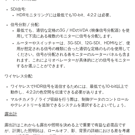
SDI信号:
HDRモニタリングには最低でも10-bit、4:2:2 は必要。
信号分割 / 分配:
最低でも、適切な定格の3G / HDのVDA (映像信号分配器) を使
用して下流にある複数のモニターに信号を分配します。
ルーターやスイッチャーは、3G-SDI、12G-SDI、HDMIなど、使
用が想定される信号の種類に合った適切な定格のものを使用して
ください。信号が分配される各モニターのルーターパネルも含ま
れます。これによりオペレーターが具体的にどの信号をモニター
するか選ぶことができます。
ワイヤレス分配:
ワイヤレスでHDR信号を送信するためには、最低でも10-bit以上で
動作し、4:2:2の色空間を伝達できる必要があります。
マルチカメラ / ライブ収録を行う際は、制御データのコントロール
やテレメトリーを追加できるシステムを選択するとよいでしょう。
露出計
露出計はこれからも露出や照明を決める上で重要で有益な必需品です
が、計測した照明比は、ロールオフ、影、背景の詳細における差を考慮