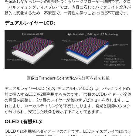
を確認しながらシーンの照明をつくるワークフローが一般的です。グロ
ーバルディミングディスプレイでは、内容に応じてバックライト
全体
が
動的に変化するため、不安定で、一貫性を保つことはほぼ不可能です。
デュアルレイヤーLCD:
画像はFlanders Scientificから許可を得て転載
デュアルレイヤーLCD (別名 ‘デュアルセル’ LCD) は、バックライトの
前に挿入するLCDを2層利用するものです。1つ目のLCDレイヤーが全体
の輝度を調整し、2つ目のレイヤーが色のサブピクセルを表します。こ
れにより、ローカルディミングが不要になります。発光と調節のタスク
が分けられ、安定した映像を表示することができます。
OLED (有機EL):
OLEDとは有機発光ダイオードのことです。LCDディスプレイではバッ