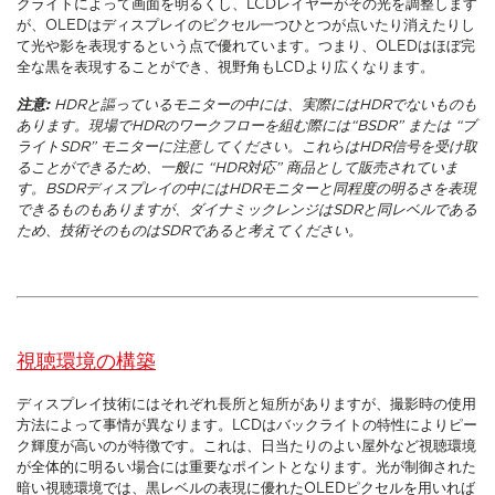
クライトによって画面を明るくし、LCDレイヤーがその光を調整します
が、OLEDはディスプレイのピクセル一つひとつが点いたり消えたりし
て光や影を表現するという点で優れています。つまり、OLEDはほぼ完
全な黒を表現することができ、視野角もLCDより広くなります。
注意:
HDRと謳っているモニターの中には、実際にはHDRでないものも
あります。現場でHDRのワークフローを組む際には“BSDR” または “ブ
ライトSDR” モニターに注意してください。これらはHDR信号を受け取
ることができるため、一般に “HDR対応” 商品として販売されていま
す。BSDRディスプレイの中にはHDRモニターと同程度の明るさを表現
できるものもありますが、ダイナミックレンジはSDRと同レベルである
ため、技術そのものはSDRであると考えてください。
視聴環境の構築
ディスプレイ技術にはそれぞれ長所と短所がありますが、撮影時の使用
方法によって事情が異なります。LCDはバックライトの特性によりピー
ク輝度が高いのが特徴です。これは、日当たりのよい屋外など視聴環境
が全体的に明るい場合には重要なポイントとなります。光が制御された
暗い視聴環境では、黒レベルの表現に優れたOLEDピクセルを用いれば