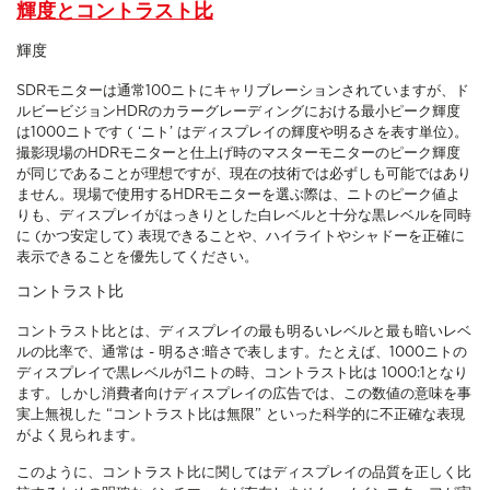
輝度とコントラスト比
輝度
SDRモニターは通常100ニトにキャリブレーションされていますが、ド
ルビービジョンHDRのカラーグレーディングにおける最小ピーク輝度
は1000ニトです ( ‘ニト’ はディスプレイの輝度や明るさを表す単位)。
撮影現場のHDRモニターと仕上げ時のマスターモニターのピーク輝度
が同じであることが理想ですが、現在の技術では必ずしも可能ではあり
ません。現場で使用するHDRモニターを選ぶ際は、ニトのピーク値よ
りも、ディスプレイがはっきりとした白レベルと十分な黒レベルを同時
に (かつ安定して) 表現できることや、ハイライトやシャドーを正確に
表示できることを優先してください。
コントラスト比
コントラスト比とは、ディスプレイの最も明るいレベルと最も暗いレベ
ルの比率で、通常は - 明るさ:暗さで表します。たとえば、1000ニトの
ディスプレイで黒レベルが1ニトの時、コントラスト比は 1000:1となり
ます。しかし消費者向けディスプレイの広告では、この数値の意味を事
実上無視した “コントラスト比は無限” といった科学的に不正確な表現
がよく見られます。
このように、コントラスト比に関してはディスプレイの品質を正しく比