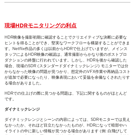
現場HDRモニタリングの利点
HDR映像を撮影初期に確認することでクリエイティブな決断に必要な
ヒントを得ることができ、堅実なワークフローを構築することができま
す。Netflix作品の多くは以前からHDRで仕上げていますが、メインス
タッフによるHDR映像の確認は、通常撮影からかなり後のポストプロ
ダクションの終盤に行われています。しかし、HDRを後から確認した
場合、現場のSDR (スタンダードダイナミックレンジ) モニターでは分
からなかった映像の問題が見つかり、想定外のVFX作業や再納品コスト
が追加で必要になったり、映像表現において妥協を余儀なくされたりす
る場合がありました。
HDRでの仕上げの際に見つかる問題は、下記に関するものがほとんど
です。
ダイナミックレンジ
ダイナミックレンジとシーンの内容によっては、SDRモニターでは見え
なかったか、それほど目立たなかったものが、HDRになって暗部やハ
イライトの中に新しい情報が見つかる場合があります (例: 白飛びして