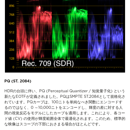
PQ (ST. 2084)
HDRの台頭に伴い、PQ (Perceptual Quantizer / 知覚量子化) という
新たなEOTFが定義されました。PQはSMPTE ST.2084として規格化さ
れています。PQカーブは、100ニトを単純なべき関数にエンコードす
るのではなく、0 ～10,000ニトをエンコードし、輝度の差に対する人
間の視覚反応をモデルにしたカーブを適用します。これにより、各コー
ド値 (CV) の使用が輝度範囲全体で最適化されます。このため、標準的
な映像はスコープの下部におさまる場合がほとんどです。