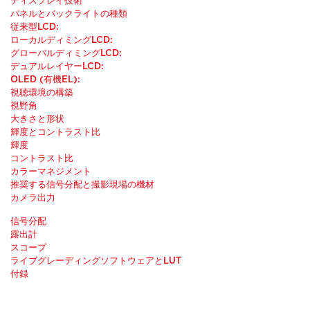
ディスプレイ技術
パネルとバックライトの種類
従来型LCD:
ローカルディミングLCD:
グローバルディミングLCD:
デュアルレイヤーLCD:
OLED (有機EL):
視聴環境の構築
視野角
大きさと形状
輝度とコントラスト比
輝度
コントラスト比
カラーマネジメント
推奨する信号分配と撮影現場の機材
カメラ出力
信号分配
露出計
スコープ
ライブグレーディングソフトウェアとLUT
付録