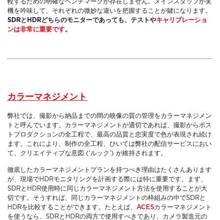
較するための明確なベンチマークが存在しません。メインスタッフが実
機を吟味して、それぞれの微妙な違いを把握することが鍵になります。
SDRとHDRどちらのモニターであっても、テストや
キャリブレーショ
ンは非常に重要です
。
カラーマネジメント
弊社では、撮影から納品までの間の映像の質の管理をカラーマネジメン
トと呼んでいます。カラーマネジメントが適切であれば、撮影からポス
トプロダクションの全工程で、最高の品質と忠実度で色が表現され続け
ます。これにより、制作の全工程、ひいては弊社の配信サービスにおい
て、クリエイティブな意図 (‘ルック’) が維持されます。
徹底したカラーマネジメントプランを持つべき理由はたくさんあります
が、現場でHDRモニタリングを計画する際には特に重要です。まず、
SDRとHDR使用時に同じカラーマネジメント方法を使用することが大
切です。そうすれば、同じカラーマネジメントの枠組みの中でSDRと
HDRを比較することができます。たとえば、
ACES
カラーマネジメント
を使うなら、SDRとHDRの両方で使用すべきであり、カメラ製造元の