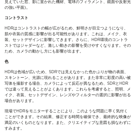
見えていた窓、影に置かれた機材、電球のフィラメント、鏡面や反射光
の強い平面)。
コントラスト
HDRはコントラストの幅が広がるため、鮮明さが目立つようになり、
肌や衣装の質感に影響が出る可能性があります。これは、メイク、衣
装、セットデザインに影響してきます。さらに、HDR環境のコントラ
ストではジャダーなど、激しい動きの影響を受けやすくなります。その
ため、カメラの動かし方にも影響が出ます。
色
HDRは色域が広いため、SDRでは見えなかった色かぶりが物の表面、
スキントーン、光源に現れることがあります。また非常に彩度の高い被
写体を撮影する場合、カメラによって反応が異なるため、SDRとHDR
では違って見えることがよくあります。これらを考慮すると、照明、メ
イク、衣装、セットデザイン、レンズやフィルターの選択に影響が出る
場合があります。
現場でHDRをモニターすることにより、このような問題に早く気付く
ことができます。その結果、修正する時間を確保でき、最終的な映像が
満足のいくものとなります。また、クリエイティブな意図も損なわずに
すみます。