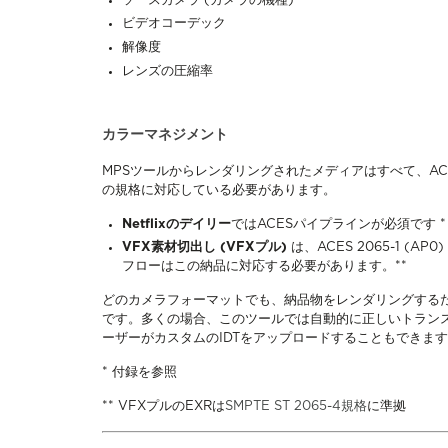
ソースカメラ (カメラの機種)
ビデオコーデック
解像度
レンズの圧縮率
カラーマネジメント
MPSツールからレンダリングされたメディアはすべて、A
の規格に対応している必要があります。
Netflixのデイリー
ではACESパイプラインが必須です *
VFX素材切出し (VFXプル)
は、ACES 2065-1 (
フローはこの納品に対応する必要があります。**
どのカメラフォーマットでも、納品物をレンダリングするため
です。多くの場合、このツールでは自動的に正しいトランス
ーザーがカスタムのIDTをアップロードすることもできま
* 付録を参照
** VFXプルのEXRは
SMPTE ST 2065-4規格
に準拠