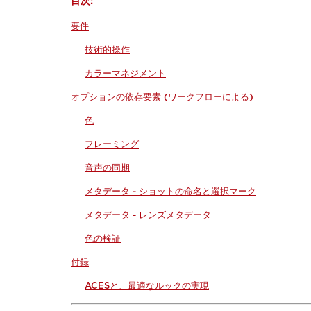
目次:
要件
技術的操作
カラーマネジメント
オプションの依存要素 (ワークフローによる)
色
フレーミング
音声の同期
メタデータ - ショットの命名と選択マーク
メタデータ - レンズメタデータ
色の検証
付録
ACESと、最適なルックの実現