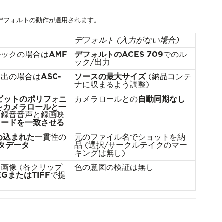
デフォルトの動作が適用されます。
デフォルト (入力がない場合)
ルックの場合は
AMF
デフォルトのACES 709
でのル
ック/出力
抽出の場合は
ASC-
ソースの最大サイズ
(納品コンテ
ナに収まるよう調整)
24ビットのポリフォニ
カメラロールとの
自動同期なし
をカメラロールと一
、録音音声と録画映
コードを一致させる
め込まれた
一貫性の
元のファイル名でショットを納
メタデータ
品 (選択/サークルテイクのマー
キングは無し)
画像 (各クリップ
色の意図の検証は無し
EGまたはTIFF
で提