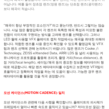
어납니다. 예를 들어 장초점 렌즈(망원 렌즈)는 단초점 렌즈(광각렌즈)
보다 왜곡이 적습니다.
“왜곡이 항상 부정적인 요소인가?”라고 묻는다면, 반드시 그렇지는 않습
니다. 사실 많은 촬영감독이 각 렌즈의 독특한 왜곡 특성과 미묘한 불완
전함이 이미지에 구현되는 방식을 고려해 렌즈를 선택합니다. 그러나
LED 월에 사용할 VFX 플레이트 캡처 작업에서는 왜곡을 최대한 피해야
합니다. 적합한 렌즈를 사용 중인지 확인할 수 있도록 촬영감독 및 VFX
팀과 렌즈 선택에 관해 논의하시기 바랍니다. 많은 렌즈가 Cooke /i
Technology, ZEISS eXtended Data, ARRI LDS 등 널리 사용되는 커
뮤니케이션 프로토콜을 활용해 조리개, 촬영 거리(focus distance), 초
점 거리(focal length), 셰이딩/왜곡 등의 중요한 정보를 메타데이터 형
태로 제공합니다. 해당 렌즈 메타데이터를 수집하고 보존하면 VFX팀이
효율적이고 정확하게 작업을 하는 데 도움이 됩니다. 가능한 경우 렌즈
메타데이터를 활용할 것을 적극 권장합니다.
모션 케이던스(MOTION CADENCE) 일치
모션 케이던스와 관련해 다음 사항을 확인합니다. 플레이트의 피사체가
프레임에서 얼마나 빠른 속도로 움직이고 있습니까? 저더(모션 끊김) 현