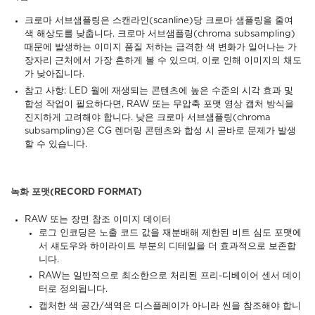
크로마 서브샘플링은 스캔라인(scanline)당 크로마 샘플링을 줄여
색 해상도를 낮춥니다. 크로마 서브샘플링(chroma subsampling)
때문에 발생하는 이미지 품질 저하는 급격한 색 변화가 일어나는 가
장자리 근처에서 가장 흔하게 볼 수 있으며, 이로 인해 이미지의 채도
가 낮아집니다.
참고 사항: LED 월에 재생되는 콘텐츠에 높은 수준의 시각 효과 및
합성 작업이 필요하다면, RAW 또는 무압축 포맷 영상 캡처 방식을
진지하게 고려해야 합니다. 낮은 크로마 서브샘플링(chroma
subsampling)은 CG 렌더링 콘텐츠와 합성 시 곧바로 문제가 발생
할 수 있습니다.
녹화 포맷(RECORD FORMAT)
RAW 또는 장면 참조 이미지 데이터
로그 인코딩은 노출 코드 값을 재분배해 제한된 비트 심도 포맷에
서 섀도우와 하이라이트 부분의 디테일을 더 효과적으로 보존합
니다.
RAW는 일반적으로 최소한으로 처리된 프리-디베이어 센서 데이
터로 정의됩니다.
캡처한 색 공간/색역은 디스플레이가 아니라 씬을 참조해야 합니