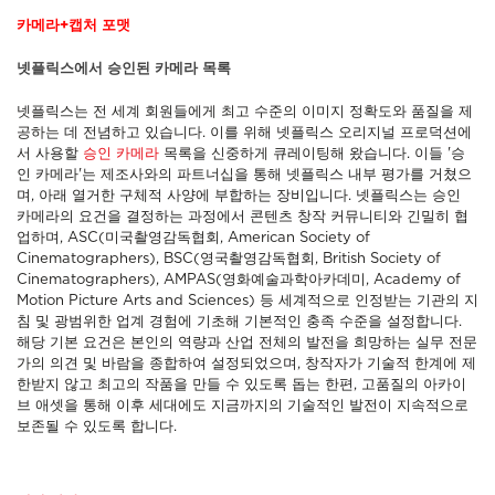
카메라+캡처 포맷
넷플릭스에서 승인된 카메라 목록
넷플릭스는 전 세계 회원들에게 최고 수준의 이미지 정확도와 품질을 제
공하는 데 전념하고 있습니다. 이를 위해 넷플릭스 오리지널 프로덕션에
서 사용할
승인 카메라
목록을 신중하게 큐레이팅해 왔습니다. 이들 '승
인 카메라'는 제조사와의 파트너십을 통해 넷플릭스 내부 평가를 거쳤으
며, 아래 열거한 구체적 사양에 부합하는 장비입니다. 넷플릭스는 승인
카메라의 요건을 결정하는 과정에서 콘텐츠 창작 커뮤니티와 긴밀히 협
업하며, ASC(미국촬영감독협회, American Society of
Cinematographers), BSC(영국촬영감독협회, British Society of
Cinematographers), AMPAS(영화예술과학아카데미, Academy of
Motion Picture Arts and Sciences) 등 세계적으로 인정받는 기관의 지
침 및 광범위한 업계 경험에 기초해 기본적인 충족 수준을 설정합니다.
해당 기본 요건은 본인의 역량과 산업 전체의 발전을 희망하는 실무 전문
가의 의견 및 바람을 종합하여 설정되었으며, 창작자가 기술적 한계에 제
한받지 않고 최고의 작품을 만들 수 있도록 돕는 한편, 고품질의 아카이
브 애셋을 통해 이후 세대에도 지금까지의 기술적인 발전이 지속적으로
보존될 수 있도록 합니다.