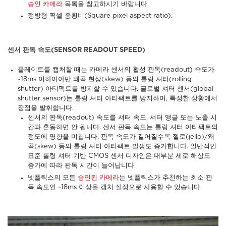
승인 카메라
목록을 참고하시기 바랍니다.
정방형 픽셀 종횡비(Square pixel aspect ratio).
센서 판독 속도(SENSOR READOUT SPEED)
플레이트를 캡처할 때는 카메라 센서의 활성 판독(readout) 속도가
~18ms 이하여야만 왜곡 현상(skew) 등의 롤링 셔터(rolling
shutter) 아티팩트를 방지할 수 있습니다. 글로벌 셔터 센서(global
shutter sensor)는 롤링 셔터 아티팩트를 방지하며, 특정한 상황에서
장점을 발휘합니다.
센서의 판독(readout) 속도를 셔터 속도, 셔터 앵글 또는 노출 시
간과 혼동하면 안 됩니다. 센서 판독 속도는 롤링 셔터 아티팩트의
정도에 영향을 미칩니다. 판독 속도가 길어질수록 젤로(jello)/왜
곡(skew) 등의 롤링 셔터 아티팩트 발생도 증가합니다. 일반적인
표준 롤링 셔터 기반 CMOS 센서 디자인은 대부분 세로 해상도
증가에 따라 판독 시간이 늘어납니다.
넷플릭스의 모든
승인된 카메라
는 넷플릭스가 추천하는 최소 판
독 속도인 ~18ms 이상을 캡처 설정으로 사용할 수 있습니다.