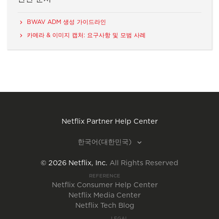
BWAV ADM 생성 가이드라인
카메라 & 이미지 캡처: 요구사항 및 모범 사례
Netflix Partner Help Center
한국어(대한민국)
©
2026
Netflix, Inc.
All Rights Reserved
REFERENCE
Netflix Consumer Help Center
Netflix Media Center
Netflix Tech Blog
LEGAL