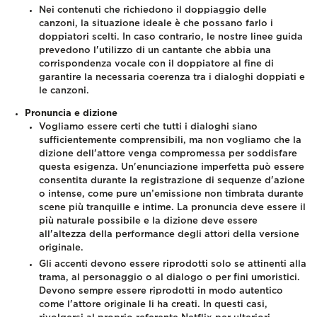
Nei contenuti che richiedono il doppiaggio delle
canzoni, la situazione ideale è che possano farlo i
doppiatori scelti. In caso contrario, le nostre linee guida
prevedono l'utilizzo di un cantante che abbia una
corrispondenza vocale con il doppiatore al fine di
garantire la necessaria coerenza tra i dialoghi doppiati e
le canzoni.
Pronuncia e dizione
Vogliamo essere certi che tutti i dialoghi siano
sufficientemente comprensibili, ma non vogliamo che la
dizione dell'attore venga compromessa per soddisfare
questa esigenza. Un'enunciazione imperfetta può essere
consentita durante la registrazione di sequenze d'azione
o intense, come pure un’emissione non timbrata durante
scene più tranquille e intime. La pronuncia deve essere il
più naturale possibile e la dizione deve essere
all'altezza della performance degli attori della versione
originale.
Gli accenti devono essere riprodotti solo se attinenti alla
trama, al personaggio o al dialogo o per fini umoristici.
Devono sempre essere riprodotti in modo autentico
come l'attore originale li ha creati. In questi casi,