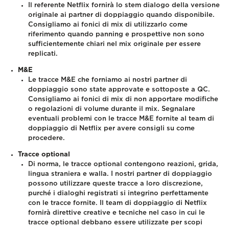
Il referente Netflix fornirà lo stem dialogo della versione
originale ai partner di doppiaggio quando disponibile.
Consigliamo ai fonici di mix di utilizzarlo come
riferimento quando panning e prospettive non sono
sufficientemente chiari nel mix originale per essere
replicati.
M&E
Le tracce M&E che forniamo ai nostri partner di
doppiaggio sono state approvate e sottoposte a QC.
Consigliamo ai fonici di mix di non apportare modifiche
o regolazioni di volume durante il mix. Segnalare
eventuali problemi con le tracce M&E fornite al team di
doppiaggio di Netflix per avere consigli su come
procedere.
Tracce optional
Di norma, le tracce optional contengono reazioni, grida,
lingua straniera e walla. I nostri partner di doppiaggio
possono utilizzare queste tracce a loro discrezione,
purché i dialoghi registrati si integrino perfettamente
con le tracce fornite. Il team di doppiaggio di Netflix
fornirà direttive creative e tecniche nel caso in cui le
tracce optional debbano essere utilizzate per scopi