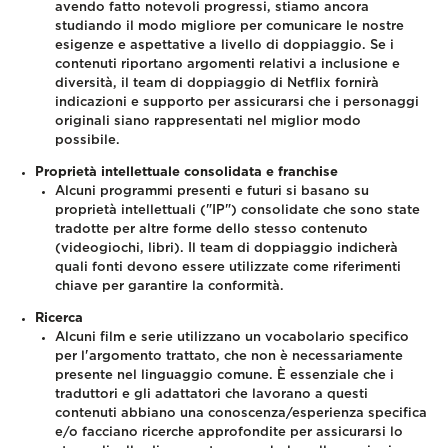
avendo fatto notevoli progressi, stiamo ancora
studiando il modo migliore per comunicare le nostre
esigenze e aspettative a livello di doppiaggio. Se i
contenuti riportano argomenti relativi a inclusione e
diversità, il team di doppiaggio di Netflix fornirà
indicazioni e supporto per assicurarsi che i personaggi
originali siano rappresentati nel miglior modo
possibile.
Proprietà intellettuale consolidata e franchise
Alcuni programmi presenti e futuri si basano su
proprietà intellettuali ("IP") consolidate che sono state
tradotte per altre forme dello stesso contenuto
(videogiochi, libri). Il team di doppiaggio indicherà
quali fonti devono essere utilizzate come riferimenti
chiave per garantire la conformità.
Ricerca
Alcuni film e serie utilizzano un vocabolario specifico
per l'argomento trattato, che non è necessariamente
presente nel linguaggio comun
e. È essenziale
che i
traduttori e gli adattatori che lavorano a questi
contenuti abbiano una conoscenza/esperienza specifica
e/o facciano ricerche approfondite per assicurarsi lo