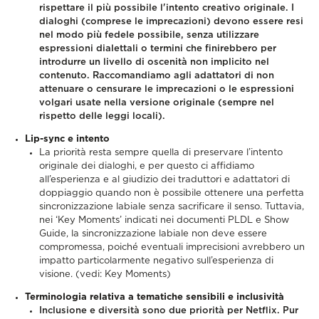
rispettare il più possibile l'intento creativo originale.
I
dialoghi (comprese le imprecazioni) devono essere resi
nel modo più fedele possibile, senza utilizzare
espressioni dialettali o termini che finirebbero per
introdurre un livello di oscenità non implicito nel
contenuto.
Raccomandiamo agli adattatori di non
attenuare o censurare le imprecazioni o le espressioni
volgari usate nella versione originale (sempre nel
rispetto delle leggi locali).
Lip-sync e intento
La priorità resta sempre quella di preservare l’intento
originale dei dialoghi, e per questo ci affidiamo
all’esperienza e al giudizio dei traduttori e adattatori di
doppiaggio quando non è possibile ottenere una perfetta
sincronizzazione labiale senza sacrificare il senso. Tuttavia,
nei ‘Key Moments’ indicati nei documenti PLDL e Show
Guide, la sincronizzazione labiale non deve essere
compromessa, poiché eventuali imprecisioni avrebbero un
impatto particolarmente negativo sull’esperienza di
visione. (vedi: Key Moments)
Terminologia relativa a tematiche sensibili e inclusività
Inclusione e diversità sono due priorità per Netflix. Pur