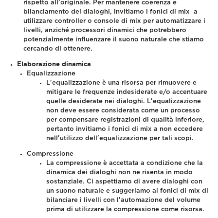
rispetto all’originale. Per mantenere coerenza e
bilanciamento dei dialoghi, invitiamo i fonici di mix a
utilizzare controller o console di mix per automatizzare i
livelli, anziché processori dinamici che potrebbero
potenzialmente influenzare il suono naturale che stiamo
cercando di ottenere.
Elaborazione dinamica
Equalizzazione
L'equalizzazione è una risorsa per rimuovere e
mitigare le frequenze indesiderate e/o accentuare
quelle desiderate nei dialoghi. L'equalizzazione
non deve essere considerata come un processo
per compensare registrazioni di qualità inferiore,
pertanto invitiamo i fonici di mix a non eccedere
nell'utilizzo dell'equalizzazione per tali scopi.
Compressione
La compressione è accettata a condizione che la
dinamica dei dialoghi non ne risenta in modo
sostanziale. Ci aspettiamo di avere dialoghi con
un suono naturale e suggeriamo ai fonici di mix di
bilanciare i livelli con l'automazione del volume
prima di utilizzare la compressione come risorsa.