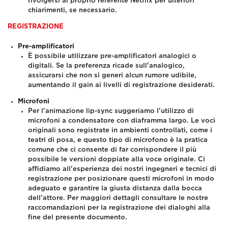
rivolgersi al proprio referente Netflix per ulteriori
chiarimenti, se necessario.
REGISTRAZIONE
Pre-amplificatori
È possibile utilizzare pre-amplificatori analogici o
digitali. Se la preferenza ricade sull'analogico,
assicurarsi che non si generi alcun rumore udibile,
aumentando il gain ai livelli di registrazione desiderati.
Microfoni
Per l'animazione lip-sync suggeriamo l'utilizzo di
microfoni a condensatore con diaframma largo. Le voci
originali sono registrate in ambienti controllati, come i
teatri di posa, e questo tipo di microfono è la pratica
comune che ci consente di far corrispondere il più
possibile le versioni doppiate alla voce originale.
Ci
affidiamo all'esperienza dei nostri ingegneri e tecnici di
registrazione per posizionare questi microfoni in modo
adeguato e garantire la giusta distanza dalla bocca
dell'attore. Per maggiori dettagli consultare le nostre
raccomandazioni per la registrazione dei dialoghi alla
fine del presente documento.