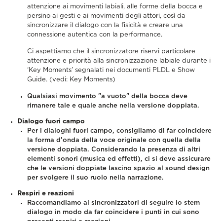
attenzione ai movimenti labiali, alle forme della bocca e
persino ai gesti e ai movimenti degli attori, così da
sincronizzare il dialogo con la fisicità e creare una
connessione autentica con la performance.
Ci aspettiamo che il sincronizzatore riservi particolare
attenzione e priorità alla sincronizzazione labiale durante i
‘Key Moments’ segnalati nei documenti PLDL e Show
Guide. (vedi: Key Moments)
Qualsiasi movimento "a vuoto" della bocca deve
rimanere tale e quale anche nella versione doppiata.
Dialogo fuori campo
Per i dialoghi fuori campo, consigliamo di far coincidere
la forma d'onda della voce originale con quella della
versione doppiata. Considerando la presenza di altri
elementi sonori (musica ed effetti), ci si deve assicurare
che le versioni doppiate lascino spazio al sound design
per svolgere il suo ruolo nella narrazione.
Respiri e reazioni
Raccomandiamo ai sincronizzatori di seguire lo stem
dialogo in modo da far coincidere i punti in cui sono