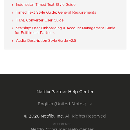
Indonesian Timed Text Style Guide
Timed Text Style Guide: General Requirements
TTAL Converter User Guide
Starship: User Onboarding & Account Management Guide
for Fulfillment Partners
Audio Description Style Guide v2.5
Netflix Partner Help Center
English (United States)
©
2026
Netflix, Inc.
All Rights Reserved
REFERENCE
Netflix Consumer Help Center