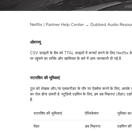
Netflix | Partner Help Center
Dubbed Audio Resou
ओवरव्यू
CSV
फ़ाइलों
के
बैच
को
TTAL
फ़ाइलों
में
कन्वर्ट
करने
के
लिए
Netflix
क
पर
पहुंचने
का
तरीके
और
खासियत
के
बारे
में
आम
जानकारी
दी
गई
है
.
स्टारशिप
की
भूमिकाएं
टूल
को
लेखक
और
/
या
प्रूफ़रीडर
के
तौर
पर
ऐक्सेस
करने
के
लिए
,
आपके
का
रोल
होना
ज़रूरी
है
.
स्टूडियो
एडमिन
के
लिए
,
हम
डब
स्क्रिप्ट
(
वेंडर
)
एड
हैं
.
स्टारशिप
की
भूमिकाएं
ऐप्लिकेशन
भूमिका
का
वेंडर
डब
स्क्रिप्ट
एडमिन
की