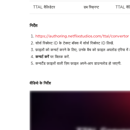
TTAL
वैलिडेटर
डब
स्क्रिप्ट
TTAL
वै
निर्देश
https://authoring.netflixstudios.com/ttal/convertor
सोर्स
रिक्वेस्ट
ID
के
टेक्स्ट
बॉक्स
में
सोर्स
रिक्वेस्ट
ID
लिखें
.
फ़ाइलों
को
कन्वर्ट
करने
के
लिए
,
उनके
बैच
को
फ़ाइल
अपलोड
एरिया
में
कन्वर्ट
करें
पर क्लिक करें.
कन्वर्टेड
फ़ाइलों
वाली
ज़िप
फ़ाइल
अपने
-
आप
डाउनलोड
हो
जाएगी
.
वीडियो
के
निर्देश