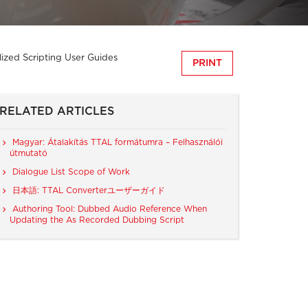
ized Scripting User Guides
PRINT
RELATED ARTICLES
Magyar: Átalakítás TTAL formátumra – Felhasználói
útmutató
Dialogue List Scope of Work
日本語: TTAL Converterユーザーガイド
Authoring Tool: Dubbed Audio Reference When
Updating the As Recorded Dubbing Script