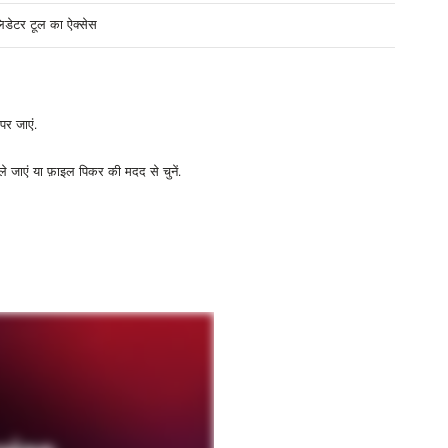
लिडेटर
टूल
का
ऐक्सेस
पर जाएं.
ले
जाएं
या
फ़ाइल
पिकर
की
मदद
से
चुनें
.