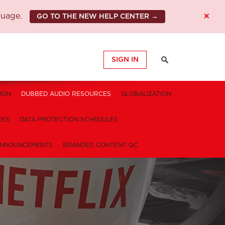
×
guage.
GO TO THE NEW HELP CENTER →
SIGN IN
ION
DUBBED AUDIO RESOURCES
GLOBALIZATION
CES
DATA PROTECTION SCHEDULES
NNOUNCEMENTS
BRANDED CONTENT QC