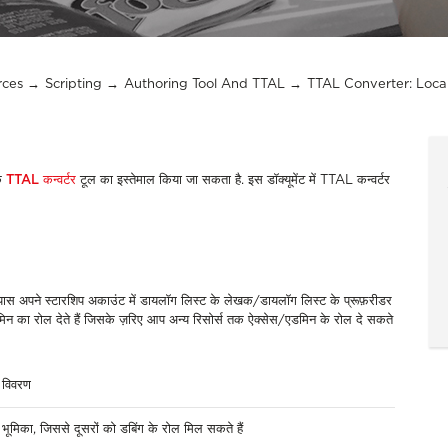
rces
Scripting
Authoring Tool And TTAL
TTAL Converter: Local
े
TTAL
कन्वर्टर
टूल
का
इस्तेमाल
किया
जा
सकता
है
.
इस
डॉक्यूमेंट
में
TTAL
कन्वर्टर
पास
अपने
स्टारशिप
अकाउंट
में
डायलॉग
लिस्ट
के
लेखक
/
डायलॉग
लिस्ट
के
प्रूफ़रीडर
मिन
का
रोल
देते
हैं
जिसके
ज़रिए
आप
अन्य
रिसोर्स
तक
ऐक्सेस
/
एडमिन
के
रोल
दे
सकते
विवरण
भूमिका
,
जिससे
दूसरों
को
डबिंग
के
रोल
मिल
सकते
हैं