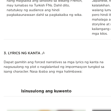
nang magsalita ang landlord sa wikang French,
Japanese, n
may lumabas na Turkish FNs. Dahil dito,
kalalakihan.
natutukoy ng audience ang hindi
walang luma
pagkakaunawaan dahil sa pagkakaiba ng wika.
pero hindi i
mahalaga an
storyline at
kailangang 
mga kilos.
3. LYRICS NG KANTA
🎶
Dapat gamitin ang forced narratives sa mga lyrics ng kanta na
nagsusulong ng plot o naglalantad ng impormasyon tungkol sa
isang character. Nasa ibaba ang mga halimbawa:
Isinusulong ang kuwento