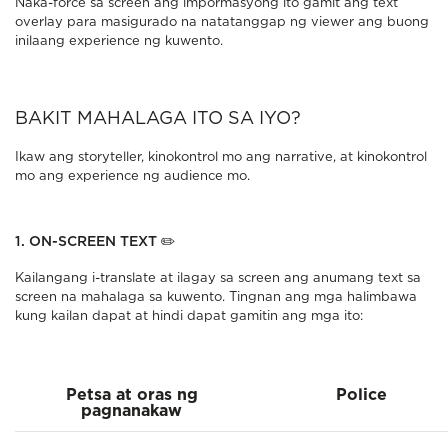
Naka-force sa screen ang impormasyong ito gamit ang text
overlay para masigurado na natatanggap ng viewer ang buong
inilaang experience ng kuwento.
BAKIT MAHALAGA ITO SA IYO?
Ikaw ang storyteller, kinokontrol mo ang narrative, at kinokontrol
mo ang experience ng audience mo.
1. ON-SCREEN TEXT
✏️
Kailangang i-translate at ilagay sa screen ang anumang text sa
screen na mahalaga sa kuwento. Tingnan ang mga halimbawa
kung kailan dapat at hindi dapat gamitin ang mga ito:
Petsa at oras ng
Police
pagnanakaw