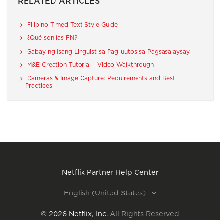
RELATED ARTICLES
Filipino Timed Text Style Guide
¿Qué son las FN?
Gabay ng Isang Linguist sa Pag-uutos sa Pagsasalaysay
M&E Creation Tutorial - Video Walkthrough
Cameras & Image Capture: Requirements and Best
Practices
Netflix Partner Help Center
English (United States)
©
2026
Netflix, Inc.
All Rights Reserved