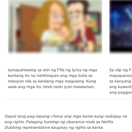
Ipinapahiwatig sa atin ng FNs ng lyrics ng mga
Sa clip ng 
kantang ito na nahihirapan ang mga bata sa
mapapanood
relasyon nila sa kanilang mga magulang. Kung
sa kanyang c
wala ang mga ito, hindi natin iyon malalaman.
ang kuwento
ang paggami
Dapat lang pag-isipang i-force ang mga kanta kung naibigay na
ang rights. Palaging humingi ng clearance mula sa Netflix
Dubbing representative kaugnay ng rights sa kanta.