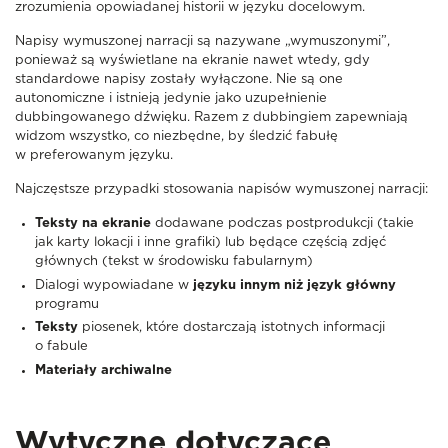
zrozumienia opowiadanej historii w języku docelowym.
Napisy wymuszonej narracji są nazywane „wymuszonymi”,
ponieważ są wyświetlane na ekranie nawet wtedy, gdy
standardowe napisy zostały wyłączone. Nie są one
autonomiczne i istnieją jedynie jako uzupełnienie
dubbingowanego dźwięku. Razem z dubbingiem zapewniają
widzom wszystko, co niezbędne, by śledzić fabułę
w preferowanym języku.
Najczęstsze przypadki stosowania napisów wymuszonej narracji:
Teksty na ekranie
dodawane podczas postprodukcji (takie
jak karty lokacji i inne grafiki) lub będące częścią zdjęć
głównych (tekst w środowisku fabularnym)
Dialogi wypowiadane w
języku
innym
niż język główny
programu
Teksty
piosenek, które dostarczają istotnych informacji
o fabule
Materiały archiwalne
Wytyczne dotyczące