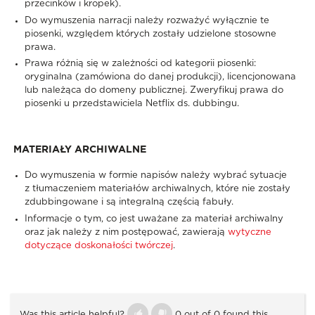
przecinków i kropek).
Do wymuszenia narracji należy rozważyć wyłącznie te
piosenki, względem których zostały udzielone stosowne
prawa.
Prawa różnią się w zależności od kategorii piosenki:
oryginalna (zamówiona do danej produkcji), licencjonowana
lub należąca do domeny publicznej. Zweryfikuj prawa do
piosenki u przedstawiciela Netflix ds. dubbingu.
MATERIAŁY ARCHIWALNE
Do wymuszenia w formie napisów należy wybrać sytuacje
z tłumaczeniem materiałów archiwalnych, które nie zostały
zdubbingowane i są integralną częścią fabuły.
Informacje o tym, co jest uważane za materiał archiwalny
oraz jak należy z nim postępować, zawierają
wytyczne
dotyczące doskonałości twórczej
.
Was this article helpful?
0 out of 0 found this