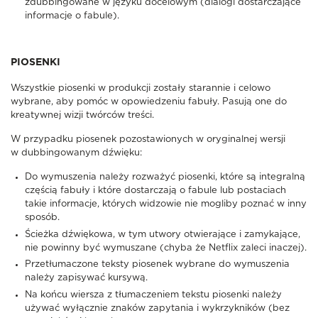
zdubbingowane w języku docelowym (dialogi dostarczające
informacje o fabule).
PIOSENKI
Wszystkie piosenki w produkcji zostały starannie i celowo
wybrane, aby pomóc w opowiedzeniu fabuły. Pasują one do
kreatywnej wizji twórców treści.
W przypadku piosenek pozostawionych w oryginalnej wersji
w dubbingowanym dźwięku:
Do wymuszenia należy rozważyć piosenki, które są integralną
częścią fabuły i które dostarczają o fabule lub postaciach
takie informacje, których widzowie nie mogliby poznać w inny
sposób.
Ścieżka dźwiękowa, w tym utwory otwierające i zamykające,
nie powinny być wymuszane (chyba że Netflix zaleci inaczej).
Przetłumaczone teksty piosenek wybrane do wymuszenia
należy zapisywać kursywą.
Na końcu wiersza z tłumaczeniem tekstu piosenki należy
używać wyłącznie znaków zapytania i wykrzykników (bez