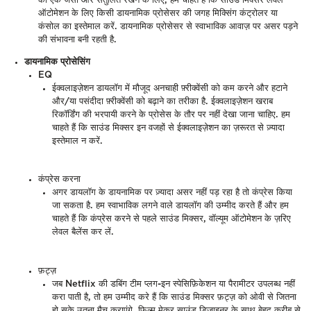
को एक जैसा और संतुलित रखने के लिए, हम चाहते हैं कि साउंड मिक्सर लेवल
ऑटोमेशन के लिए किसी डायनामिक प्रोसेसर की जगह मिक्सिंग कंट्रोलर या
कंसोल का इस्तेमाल करें. डायनामिक प्रोसेसर से स्वाभाविक आवाज़ पर असर पड़ने
की संभावना बनी रहती है.
डायनामिक प्रोसेसिंग
EQ
ईक्वलाइज़ेशन डायलॉग में मौजूद अनचाही फ़्रीक्वेंसी को कम करने और हटाने
और/या पसंदीदा फ़्रीक्वेंसी को बढ़ाने का तरीका है. ईक्वलाइज़ेशन खराब
रिकॉर्डिंग की भरपायी करने के प्रोसेस के तौर पर नहीं देखा जाना चाहिए. हम
चाहते हैं कि साउंड मिक्सर इन वजहों से ईक्वलाइज़ेशन का ज़रूरत से ज़्यादा
इस्तेमाल न करें.
कंप्रेस करना
अगर डायलॉग के डायनामिक पर ज़्यादा असर नहीं पड़ रहा है तो कंप्रेस किया
जा सकता है. हम स्वाभाविक लगने वाले डायलॉग की उम्मीद करते हैं और हम
चाहते हैं कि कंप्रेस करने से पहले साउंड मिक्सर, वॉल्यूम ऑटोमेशन के ज़रिए
लेवल बैलेंस कर लें.
फ़ट्ज़
जब Netflix की डबिंग टीम प्लग-इन स्पेसिफ़िकेशन या पैरामीटर उपलब्ध नहीं
करा पाती है, तो हम उम्मीद करे हैं कि साउंड मिक्सर फ़ट्ज़ को ओवी से जितना
हो सके उतना मैच कराएंगे. फ़िल्म मेकर साउंड डिज़ाइनर के साथ बेहद करीब से