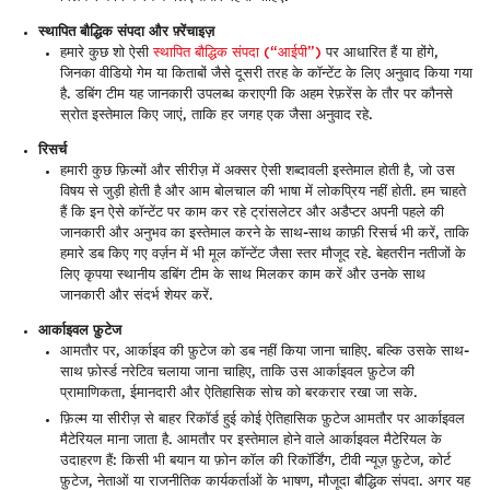
स्थापित बौद्धिक संपदा और फ़्रेंचाइज़
हमारे कुछ शो ऐसी
स्थापित बौद्धिक संपदा (“आईपी”)
पर आधारित हैं या होंगे,
जिनका वीडियो गेम या किताबों जैसे दूसरी तरह के कॉन्टेंट के लिए अनुवाद किया गया
है. डबिंग टीम यह जानकारी उपलब्ध कराएगी कि अहम रेफ़रेंस के तौर पर कौनसे
स्रोत इस्तेमाल किए जाएं, ताकि हर जगह एक जैसा अनुवाद रहे.
रिसर्च
हमारी कुछ फ़िल्मों और सीरीज़ में अक्सर ऐसी शब्दावली इस्तेमाल होती है, जो उस
विषय से जुड़ी होती है और आम बोलचाल की भाषा में लोकप्रिय नहीं होती. हम चाहते
हैं कि इन ऐसे कॉन्टेंट पर काम कर रहे ट्रांसलेटर और अडैप्टर अपनी पहले की
जानकारी और अनुभव का इस्तेमाल करने के साथ-साथ काफ़ी रिसर्च भी करें, ताकि
हमारे डब किए गए वर्ज़न में भी मूल कॉन्टेंट जैसा स्तर मौजूद रहे. बेहतरीन नतीजों के
लिए कृपया स्थानीय डबिंग टीम के साथ मिलकर काम करें और उनके साथ
जानकारी और संदर्भ शेयर करें.
आर्काइवल फ़ुटेज
आमतौर पर, आर्काइव की फ़ुटेज को डब नहीं किया जाना चाहिए. बल्कि उसके साथ-
साथ फ़ोर्स्ड नरेटिव चलाया जाना चाहिए, ताकि उस आर्काइवल फ़ुटेज की
प्रामाणिकता, ईमानदारी और ऐतिहासिक सोच को बरकरार रखा जा सके.
फ़िल्म या सीरीज़ से बाहर रिकॉर्ड हुई कोई ऐतिहासिक फ़ुटेज आमतौर पर आर्काइवल
मैटेरियल माना जाता है. आमतौर पर इस्तेमाल होने वाले आर्काइवल मैटेरियल के
उदाहरण हैं: किसी भी बयान या फ़ोन कॉल की रिकॉर्डिंग, टीवी न्यूज़ फ़ुटेज, कोर्ट
फ़ुटेज, नेताओं या राजनीतिक कार्यकर्ताओं के भाषण, मौजूदा बौद्धिक संपदा. अगर यह