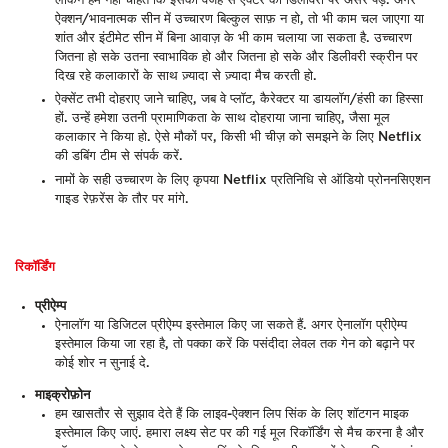
लेकिन हम नहीं चाहते कि इसकी वजह से ऐक्टर की डिलीवरी पर असर पड़े. अगर
ऐक्शन/भावनात्मक सीन में उच्चारण बिल्कुल साफ़ न हो, तो भी काम चल जाएगा या
शांत और इंटीमेट सीन में बिना आवाज़ के भी काम चलाया जा सकता है. उच्चारण
जितना हो सके उतना स्वाभाविक हो और जितना हो सके और डिलीवरी स्क्रीन पर
दिख रहे कलाकारों के साथ ज़्यादा से ज़्यादा मैच करती हो.
ऐक्सेंट तभी दोहराए जाने चाहिए, जब वे प्लॉट, कैरेक्टर या डायलॉग/हंसी का हिस्सा
हों. उन्हें हमेशा उतनी प्रामाणिकता के साथ दोहराया जाना चाहिए, जैसा मूल
कलाकार ने किया हो. ऐसे मौकों पर, किसी भी चीज़ को समझने के लिए Netflix
की डबिंग टीम से संपर्क करें.
नामों के सही उच्चारण के लिए कृपया Netflix प्रतिनिधि से ऑडियो प्रोननसिएशन
गाइड रेफ़रेंस के तौर पर मांगे.
रिकॉर्डिंग
प्रीऐम्प
ऐनालॉग या डिजिटल प्रीऐम्प इस्तेमाल किए जा सकते हैं. अगर ऐनालॉग प्रीऐम्प
इस्तेमाल किया जा रहा है, तो पक्का करें कि पसंदीदा लेवल तक गेन को बढ़ाने पर
कोई शोर न सुनाई दे.
माइक्रोफ़ोन
हम खासतौर से सुझाव देते हैं कि लाइव-ऐक्शन लिप सिंक के लिए शॉटगन माइक
इस्तेमाल किए जाएं. हमारा लक्ष्य सेट पर की गई मूल रिकॉर्डिंग से मैच करना है और