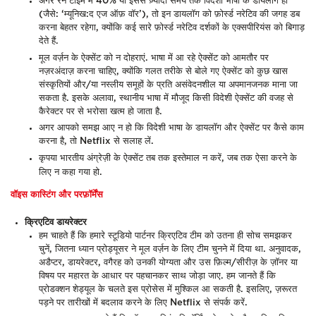
अगर रन टाइम में 40% या इससे ज़्यादा समय तक विदेशी भाषा के डायलॉग हों
(जैसे: ‘म्यूनिख:द एज ऑफ़ वॉर’), तो इन डायलॉग को फ़ोर्स्ड नरेटिव की जगह डब
करना बेहतर रहेगा, क्योंकि कई सारे फ़ोर्स्ड नरेटिव दर्शकों के एक्सपीरियंस को बिगाड़
देते हैं.
मूल वर्ज़न के ऐक्सेंट को न दोहराएं. भाषा में आ रहे ऐक्सेंट को आमतौर पर
नज़रअंदाज़ करना चाहिए, क्योंकि गलत तरीके से बोले गए ऐक्सेंट को कुछ खास
संस्कृतियों और/या नस्लीय समूहों के प्रति असंवेदनशील या अपमानजनक माना जा
सकता है. इसके अलावा, स्थानीय भाषा में मौजूद किसी विदेशी ऐक्सेंट की वजह से
कैरेक्टर पर से भरोसा खत्म हो जाता है.
अगर आपको समझ आए न हो कि विदेशी भाषा के डायलॉग और ऐक्सेंट पर कैसे काम
करना है, तो Netflix से सलाह लें.
कृपया भारतीय अंग्रेज़ी के ऐक्सेंट तब तक इस्तेमाल न करें, जब तक ऐसा करने के
लिए न कहा गया हो.
वॉइस कास्टिंग और परफ़ॉर्मेंस
क्रिएटिव डायरेक्टर
हम चाहते हैं कि हमारे स्टूडियो पार्टनर क्रिएटिव टीम को उतना ही सोच समझकर
चुनें, जितना ध्यान प्रोड्यूसर ने मूल वर्ज़न के लिए टीम चुनने में दिया था. अनुवादक,
अडैप्टर, डायरेक्टर, वगैरह को उनकी योग्यता और उस फ़िल्म/सीरीज़ के ज़ॉनर या
विषय पर महारत के आधार पर पहचानकर साथ जोड़ा जाए. हम जानते हैं कि
प्रोडक्शन शेड्यूल के चलते इस प्रोसेस में मुश्किल आ सकती है. इसलिए, ज़रूरत
पड़ने पर तारीखों में बदलाव करने के लिए Netflix से संपर्क करें.