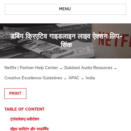
MENU
डबिंग क्रिएटिव गाइडलाइन लाइव ऐक्शन लिप-
सिंक
Netflix | Partner Help Center
Dubbed Audio Resources
Creative Excellence Guidelines
APAC
India
PRINT
TABLE OF CONTENT
ट्रांसलेशन/अडैप्टेशन
वॉइस कास्टिंग और परफ़ॉर्मेंस