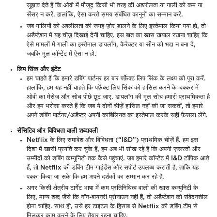
सुझाव देते हैं कि ओवी में मौजूद किसी भी तरह की अश्लीलता या गाली को कम या
सेंसर न करें. हालांकि, ऐसा करते समय संबंधित कानूनों का सम्मान करें.
जब गालियों को अश्लीलता की जगह ज़ोर डालने के लिए इस्तेमाल किया गया हो, तो
अडैप्टेशन में यह चीज़ दिखाई देनी चाहिए. इस बात का खास खयाल रखना चाहिए कि
ऐसे मामलों में गाली का इस्तेमाल डायलॉग, कैरेक्टर या सीन को भद्दा न बना दे,
जबकि मूल कॉन्टेंट में ऐसा न हो.
लिप सिंक और इंटेंट
हम चाहते हैं कि हमारे डबिंग पार्टनर हर बार पर्फ़ेक्ट लिप सिंक के लक्ष्य को पूरा करें.
हालांकि, हम यह नहीं चाहते कि पर्फ़ेक्ट लिप सिंक को हासिल करने के चक्कर में
ओवी का मेसेज और सोच पीछे छूट जाए. डायलॉग की मूल सोच हमारी प्राथमिकता है
और हम भरोसा करते हैं कि जब ये दोनों चीज़ें हासिल नहीं की जा सकतीं, तो हमारे
अपने डबिंग पार्टनर/अडैप्टर अपनी काबिलियत का इस्तेमाल करके सही फ़ैसला लेंगे.
सेंसिटिव और विविधता वाली शब्दावली
Netflix के लिए समावेश और विविधता (“I&D”) प्राथमिक चीज़ें हैं. हम इस
दिशा में खासी प्रगति कर चुके हैं, हम अब भी सीख रहे हैं कि अपनी ज़रूरतों और
उम्मीदों को डबिंग कम्युनिटी तक कैसे पहुंचाएं. जब हमारे कॉन्टेंट में I&D टॉपिक आते
हैं, तो Netflix की डबिंग टीम गाइंडेंस और सपोर्ट उपलब्ध कराती है, ताकि यह
पक्का किया जा सके कि हम अपने दर्शकों का सम्मान कर रहे हैं.
अगर किसी क्षेत्रीय टार्गेट भाषा में कम प्रतिनिधित्व वाली की खास कम्युनिटी के
लिए, मान्य शब्द जैसे कि नॉन-बायनरी प्रोनाउन नहीं हैं, तो अडैप्टेशन को संवेदनशील
होना चाहिए. साथ ही, उसे हर टाइटल के हिसाब से Netflix की डबिंग टीम से
मिलकर काम करने के लिए तैयार रहना चाहिए.