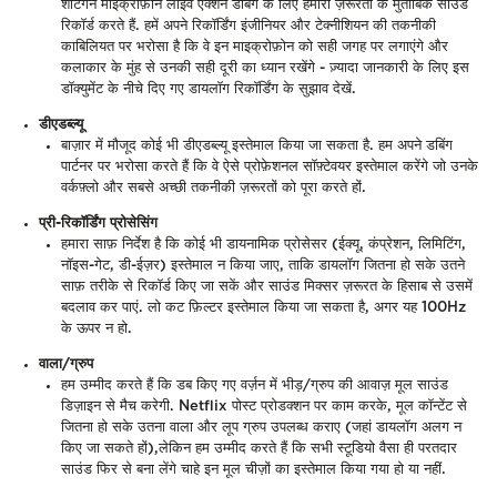
शॉटगन माइक्रोफ़ोन लाइव ऐक्शन डबिंग के लिए हमारी ज़रूरतों के मुताबिक साउंड
रिकॉर्ड करते हैं.
हमें अपने रिकॉर्डिंग इंजीनियर और टेक्नीशियन की तकनीकी
काबिलियत पर भरोसा है कि वे इन माइक्रोफ़ोन को सही जगह पर लगाएंगे और
कलाकार के मुंह से उनकी सही दूरी का ध्यान रखेंगे - ज़्यादा जानकारी के लिए इस
डॉक्युमेंट के नीचे दिए गए डायलॉग रिकॉर्डिंग के सुझाव देखें.
डीएडब्ल्यू
बाज़ार में मौजूद कोई भी डीएडब्ल्यू इस्तेमाल किया जा सकता है. हम अपने डबिंग
पार्टनर पर भरोसा करते हैं कि वे ऐसे प्रोफ़ेशनल सॉफ़्टेवयर इस्तेमाल करेंगे जो उनके
वर्कफ़्लो और सबसे अच्छी तकनीकी ज़रूरतों को पूरा करते हों.
प्री-रिकॉर्डिंग प्रोसेसिंग
हमारा साफ़ निर्देश है कि कोई भी डायनामिक प्रोसेसर (ईक्यू, कंप्रेशन, लिमिटिंग,
नॉइस-गेट, डी-ईज़र) इस्तेमाल न किया जाए, ताकि डायलॉग जितना हो सके उतने
साफ़ तरीके से रिकॉर्ड किए जा सकें और साउंड मिक्सर ज़रूरत के हिसाब से उसमें
बदलाव कर पाएं. लो कट फ़िल्टर इस्तेमाल किया जा सकता है, अगर यह 100Hz
के ऊपर न हो.
वाला/ग्रुप
हम उम्मीद करते हैं कि डब किए गए वर्ज़न में भीड़/ग्रुप की आवाज़ मूल साउंड
डिज़ाइन से मैच करेगी. Netflix पोस्ट प्रोडक्शन पर काम करके, मूल कॉन्टेंट से
जितना हो सके उतना वाला और लूप ग्रुप उपलब्ध कराए (जहां डायलॉग अलग न
किए जा सकते हों),
लेकिन हम उम्मीद करते हैं कि सभी स्टूडियो वैसा ही परतदार
साउंड फिर से बना लेंगे चाहे इन मूल चीज़ों का इस्तेमाल किया गया हो या नहीं.