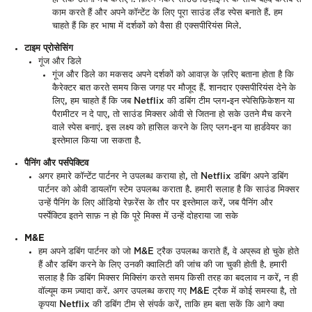
काम करते हैं और अपने कॉन्टेंट के लिए पूरा साउंड लैंड स्पेस बनाते हैं. हम
चाहते हैं कि हर भाषा में दर्शकों को वैसा ही एक्सपीरियंस मिले.
टाइम प्रोसेसिंग
गूंज और डिले
गूंज और डिले का मकसद अपने दर्शकों को आवाज़ के ज़रिए बताना होता है कि
कैरेक्टर बात करते समय किस जगह पर मौजूद हैं. शानदार एक्सपीरियंस देने के
लिए, हम चाहते हैं कि जब Netflix की डबिंग टीम प्लग-इन स्पेसिफ़िकेशन या
पैरामीटर न दे पाए, तो साउंड मिक्सर ओवी से जितना हो सके उतने मैच करने
वाले स्पेस बनाएं. इस लक्ष्य को हासिल करने के लिए प्लग-इन या हार्डवेयर का
इस्तेमाल किया जा सकता है.
पैनिंग और पर्सपेक्टिव
अगर हमारे कॉन्टेंट पार्टनर ने उपलब्ध कराया हो, तो Netflix डबिंग अपने डबिंग
पार्टनर को ओवी डायलॉग स्टेम उपलब्ध कराता है. हमारी सलाह है कि साउंड मिक्सर
उन्हें पैनिंग के लिए ऑडियो रेफ़रेंस के तौर पर इस्तेमाल करें, जब पैनिंग और
पर्स्पेक्टिव इतने साफ़ न हो कि पूरे मिक्स में उन्हें दोहराया जा सके
M&E
हम अपने डबिंग पार्टनर को जो M&E ट्रैक उपलब्ध कराते हैं, वे अप्रूव हो चुके होते
हैं और डबिंग करने के लिए उनकी क्वालिटी की जांच की जा चुकी होती है. हमारी
सलाह है कि डबिंग मिक्सर मिक्सिंग करते समय किसी तरह का बदलाव न करें, न ही
वॉल्यूम कम ज़्यादा करें. अगर उपलब्ध कराए गए M&E ट्रैक में कोई समस्या है, तो
कृपया Netflix की डबिंग टीम से संपर्क करें, ताकि हम बता सकें कि आगे क्या