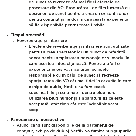
de sunet să recreeze cât mai fidel efectele de
procesare din VO. Producătorii de film lucrează cu
designeri de sunet pentru a crea un orizont sonor
pentru conținut și ne dorim ca această experiență
să fie disponibilă pentru toate limbile.
Timpul procesării
Reverberație și întârziere
Efectele de reverberație și întârziere sunt utilizate
pentru a crea spectatorilor un punct de referință
sonor pentru amplasarea personajelor și modul în
care acestea interacționează. Pentru a oferi o
experiență imersivă, încurajăm echipele
responsabile cu mixajul de sunet să recreeze
spațialitatea din VO cât mai fidel în cazurile în care
echipa de dublaj Netflix nu furnizează
specificațiile și parametrii pentru pluginuri.
Utilizarea pluginurilor și a aparaturii fizice este
acceptată, atât timp cât este îndeplinit acest
scop.
Panoramare și perspective
Atunci când sunt disponibile de la partenerul de
conținut, echipa de dublaj Netflix va furniza subgrupurile