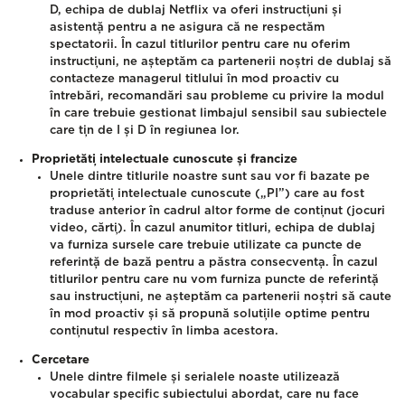
D, echipa de dublaj Netflix va oferi instrucțiuni și
asistență pentru a ne asigura că ne respectăm
spectatorii. În cazul titlurilor pentru care nu oferim
instrucțiuni, ne așteptăm ca partenerii noștri de dublaj să
contacteze managerul titlului în mod proactiv cu
întrebări, recomandări sau probleme cu privire la modul
în care trebuie gestionat limbajul sensibil sau subiectele
care țin de I și D în regiunea lor.
Proprietăți intelectuale cunoscute și francize
Unele dintre titlurile noastre sunt sau vor fi bazate pe
proprietăți intelectuale cunoscute („PI”) care au fost
traduse anterior în cadrul altor forme de conținut (jocuri
video, cărți). În cazul anumitor titluri, echipa de dublaj
va furniza sursele care trebuie utilizate ca puncte de
referință de bază pentru a păstra consecvența. În cazul
titlurilor pentru care nu vom furniza puncte de referință
sau instrucțiuni, ne așteptăm ca partenerii noștri să caute
în mod proactiv și să propună soluțiile optime pentru
conținutul respectiv în limba acestora.
Cercetare
Unele dintre filmele și serialele noaste utilizează
vocabular specific subiectului abordat, care nu face