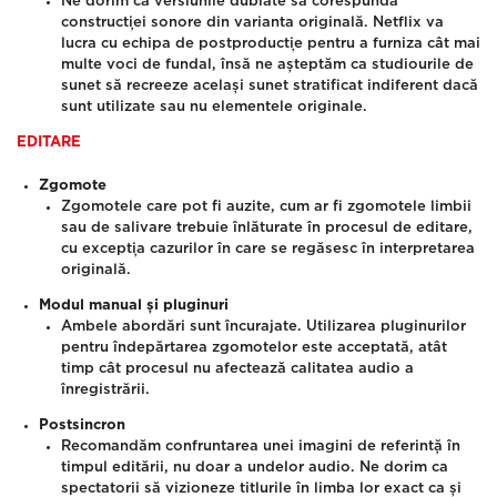
Ne dorim ca versiunile dublate să corespundă
construcției sonore din varianta originală. Netflix va
lucra cu echipa de postproducție pentru a furniza cât mai
multe voci de fundal, însă ne așteptăm ca studiourile de
sunet să recreeze același sunet stratificat indiferent dacă
sunt utilizate sau nu elementele originale.
EDITARE
Zgomote
Zgomotele care pot fi auzite, cum ar fi zgomotele limbii
sau de salivare trebuie înlăturate în procesul de editare,
cu excepția cazurilor în care se regăsesc în interpretarea
originală.
Modul manual și pluginuri
Ambele abordări sunt încurajate. Utilizarea pluginurilor
pentru îndepărtarea zgomotelor este acceptată, atât
timp cât procesul nu afectează calitatea audio a
înregistrării.
Postsincron
Recomandăm confruntarea unei imagini de referință în
timpul editării, nu doar a undelor audio. Ne dorim ca
spectatorii să vizioneze titlurile în limba lor exact ca și