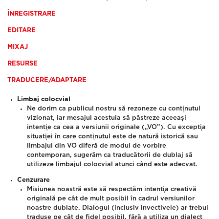
ÎNREGISTRARE
EDITARE
MIXAJ
RESURSE
TRADUCERE/ADAPTARE
Limbaj colocvial
Ne dorim ca publicul nostru să rezoneze cu conținutul
vizionat, iar mesajul acestuia să păstreze aceeași
intenție ca cea a versiunii originale („VO”). Cu excepția
situației în care conținutul este de natură istorică sau
limbajul din VO diferă de modul de vorbire
contemporan, sugerăm ca traducătorii de dublaj să
utilizeze limbajul colocvial atunci când este adecvat.
Cenzurare
Misiunea noastră este să respectăm intenția creativă
originală pe cât de mult posibil în cadrul versiunilor
noastre dublate.
Dialogul (inclusiv invectivele) ar trebui
traduse pe cât de fidel posibil, fără a utiliza un dialect