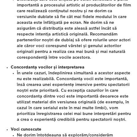
importantă a procesului artistic al producătorilor de film
care realizează conținutul nostru și ne dorim ca
versiunile dublate să fie cât mai fidele modului în care
aceasta este înfățișată pe ecran. Ne dorim să ne
asigurăm că distribuția este aleasă astfel încât să
respecte intenția artistică originală. Recomandăm
partenerilor noștri de dublaj să ofere rolurile unor actori
ale căror voci corespund vârstei și genului actorilor
originali pentru a realiza cea mai bună și mai naturală
corespondență între vocile acestora.
Concordanța vocilor și interpretarea
În unele cazuri, îndeplinirea simultană a acestor aspecte
nu este realizabilă. Concordanța vocii este importantă,
însă crearea unei experiențe imersive pentru spectatorii
noștri este prioritară. Cu excepția cazurilor în care
concordanța dintre voci este importantă deoarece este
utilizat material din versiunea originală (de exemplu, în
cazul în care serialul este în mai multe limbi), vom
prioritiza înregistrarea celei mai bune interpretări pentru
a crea o experiență credibilă pentru spectatorii noștri.
Voci cunoscute
Ne dorim întotdeauna să explorăm/considerăm