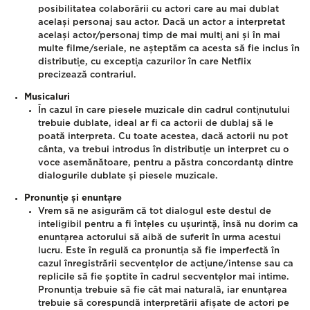
posibilitatea colaborării cu actori care au mai dublat
același personaj sau actor. Dacă un actor a interpretat
același actor/personaj timp de mai mulți ani și în mai
multe filme/seriale, ne așteptăm ca acesta să fie inclus în
distribuție,
cu excepția cazurilor în care Netflix
precizează contrariul.
Musicaluri
În cazul în care piesele muzicale din cadrul conținutului
trebuie dublate, ideal ar fi ca actorii de dublaj să le
poată interpreta. Cu toate acestea, dacă actorii nu pot
cânta, va trebui introdus în distribuție un interpret cu o
voce asemănătoare, pentru a păstra concordanța dintre
dialogurile dublate și piesele muzicale.
Pronunție și enunțare
Vrem să ne asigurăm că tot dialogul este destul de
inteligibil pentru a fi înțeles cu ușurință, însă nu dorim ca
enunțarea actorului să aibă de suferit în urma acestui
lucru. Este în regulă ca pronunția să fie imperfectă în
cazul înregistrării secvențelor de acțiune/intense sau ca
replicile să fie șoptite în cadrul secvențelor mai intime.
Pronunția trebuie să fie cât mai naturală, iar enunțarea
trebuie să corespundă interpretării afișate de actori pe