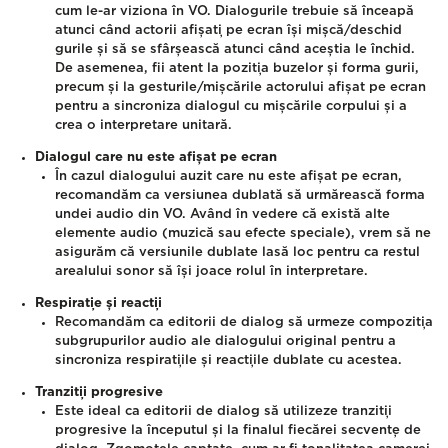
cum le-ar viziona în VO. Dialogurile trebuie să înceapă
atunci când actorii afișați pe ecran își mișcă/deschid
gurile și să se sfârșească atunci când aceștia le închid.
De asemenea, fii atent la poziția buzelor și forma gurii,
precum și la gesturile/mișcările actorului afișat pe ecran
pentru a sincroniza dialogul cu mișcările corpului și a
crea o interpretare unitară.
Dialogul care nu este afișat pe ecran
În cazul dialogului auzit care nu este afișat pe ecran,
recomandăm ca versiunea dublată să urmărească forma
undei audio din VO. Având în vedere că există alte
elemente audio (muzică sau efecte speciale), vrem să ne
asigurăm că versiunile dublate lasă loc pentru ca restul
arealului sonor să își joace rolul în interpretare.
Respirație și reacții
Recomandăm ca editorii de dialog să urmeze compoziția
subgrupurilor audio ale dialogului original pentru a
sincroniza respirațiile și reacțiile dublate cu acestea.
Tranziții progresive
Este ideal ca editorii de dialog să utilizeze tranziții
progresive la începutul și la finalul fiecărei secvențe de