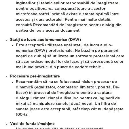
inginerilor și tehnicienilor responsabili de înregistrare
pentru poziționarea corespunzătoare a acestor
microfoane astfel încât să existe distanța optimă între
acestea și gura actorului. Pentru mai multe detalii,
consultă Recomandări de înregistrare pentru dialog din
partea de jos a acestui document.
Stații de lucru audio-numerice (DAW)
Este acceptată utilizarea unei stații de lucru audio-
numerice (DAW) profesionale. Ne bazăm pe partenerii
noștri de dublaj să utilizeze un software profesional care
să acomodeze modul lor de lucru și să corespundă celor
mai bune practici din punct de vedere tehnic.
Procesare pre-înregistrare
Recomandăm să nu se folosească niciun procesor de
dinamică (egalizator, compresor, limitator, poartă, De-
Esser) în procesul de înregistrare pentru a captura
dialogul cât mai clar și a lăsa loc pentru ca inginerii de
mixaj să manipuleze sunetul după nevoi. Un filtru de
sunete joase este acceptabil, atât timp cât nu depășește
100Hz.
Voci de fundal/mulțime