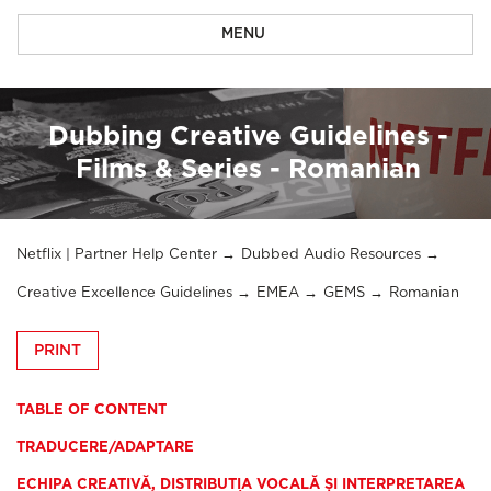
MENU
Dubbing Creative Guidelines -
Films & Series - Romanian
Netflix | Partner Help Center
Dubbed Audio Resources
Creative Excellence Guidelines
EMEA
GEMS
Romanian
PRINT
TABLE OF CONTENT
TRADUCERE/ADAPTARE
ECHIPA CREATIVĂ, DISTRIBUȚIA VOCALĂ ȘI INTERPRETAREA