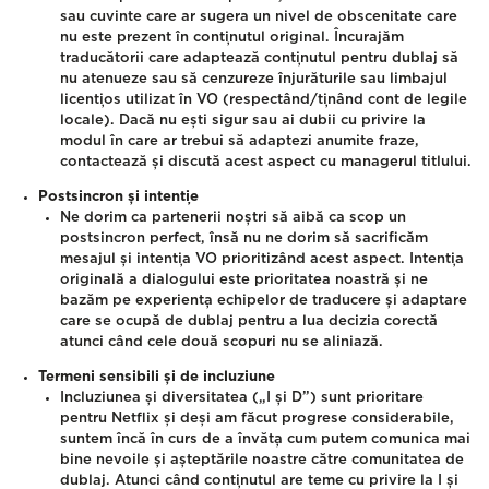
sau cuvinte care ar sugera un nivel de obscenitate care
nu este prezent în conținutul original.
Încurajăm
traducătorii care adaptează conținutul pentru dublaj să
nu atenueze sau să cenzureze înjurăturile sau limbajul
licențios utilizat în VO (respectând/ținând cont de legile
locale). Dacă nu ești sigur sau ai dubii cu privire la
modul în care ar trebui să adaptezi anumite fraze,
contactează și discută acest aspect cu managerul titlului.
Postsincron și intenție
Ne dorim ca partenerii noștri să aibă ca scop un
postsincron perfect, însă nu ne dorim să sacrificăm
mesajul și intenția VO prioritizând acest aspect. Intenția
originală a dialogului este prioritatea noastră și ne
bazăm pe experiența echipelor de traducere și adaptare
care se ocupă de dublaj pentru a lua decizia corectă
atunci când cele două scopuri nu se aliniază.
Termeni sensibili și de incluziune
Incluziunea și diversitatea („I și D”) sunt prioritare
pentru Netflix și deși am făcut progrese considerabile,
suntem încă în curs de a învăța cum putem comunica mai
bine nevoile și așteptările noastre către comunitatea de
dublaj. Atunci când conținutul are teme cu privire la I și