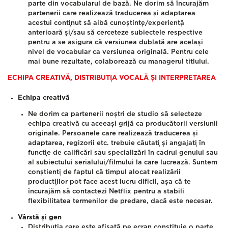
parte din vocabularul de bază. Ne dorim să încurajăm
partenerii care realizează traducerea și adaptarea
acestui conținut să aibă cunoștințe/experiență
anterioară și/sau să cerceteze subiectele respective
pentru a se asigura că versiunea dublată are același
nivel de vocabular ca versiunea originală. Pentru cele
mai bune rezultate, colaborează cu managerul titlului.
ECHIPA CREATIVĂ, DISTRIBUȚIA VOCALĂ ȘI INTERPRETAREA
Echipa creativă
Ne dorim ca partenerii noștri de studio să selecteze
echipa creativă cu aceeași grijă ca producătorii versiunii
originale. Persoanele care realizează traducerea și
adaptarea, regizorii etc. trebuie căutați și angajați în
funcție de calificări sau specializări în cadrul genului sau
al subiectului serialului/filmului la care lucrează. Suntem
conștienți de faptul că timpul alocat realizării
producțiilor pot face acest lucru dificil, așa că te
încurajăm să contactezi Netflix pentru a stabili
flexibilitatea termenilor de predare, dacă este necesar.
Vârstă și gen
Distribuția care este afișată pe ecran constituie o parte