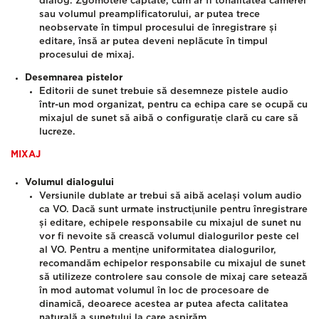
dialog. Zgomotele captate, cum ar fi tonalitatea camerei
sau volumul preamplificatorului, ar putea trece
neobservate în timpul procesului de înregistrare și
editare, însă ar putea deveni neplăcute în timpul
procesului de mixaj.
Desemnarea pistelor
Editorii de sunet trebuie să desemneze pistele audio
într-un mod organizat, pentru ca echipa care se ocupă cu
mixajul de sunet să aibă o configurație clară cu care să
lucreze.
MIXAJ
Volumul dialogului
Versiunile dublate ar trebui să aibă același volum audio
ca VO. Dacă sunt urmate instrucțiunile pentru înregistrare
și editare, echipele responsabile cu mixajul de sunet nu
vor fi nevoite să crească volumul dialogurilor peste cel
al VO. Pentru a menține uniformitatea dialogurilor,
recomandăm echipelor responsabile cu mixajul de sunet
să utilizeze controlere sau console de mixaj care setează
în mod automat volumul în loc de procesoare de
dinamică, deoarece acestea ar putea afecta calitatea
naturală a sunetului la care aspirăm.