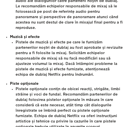
audio ale dialogurilor către partenerii noștri de dublaj.
Le recomandăm echipelor responsabile de mixaj să le
folosească pe post de referințe audio pentru
panoramare și perspective de panoramare atunci când
acestea nu sunt destul de clare în mixajul final pentru a fi
reproduse.
Muzică și efecte
Pistele de muzică și efecte pe care le furnizăm
partenerilor noștri de dublaj au fost aprobate și revizuite
pentru a fi folosite la mixaj. Solicităm echipelor
responsabile de mixaj să nu facă modificări sau să
ajusteze volumul la mixaj. Dacă întâmpini probleme la
pistele de muzică și efecte furnizate, atenționează
echipa de dublaj Netflix pentru îndrumări.
Piste opționale
Pistele opționale conțin de obicei reacții, strigăte, limbi
străine și voci de fundal. Recomandăm partenerilor de
dublaj folosirea pistelor opționale în măsura în care
consideră că este necesar, atât timp cât dialogurile
înregistrate se îmbină perfect cu pistele opționale
furnizate. Echipa de dublaj Netflix va oferi instrucțiuni
artistice și tehnice cu privire la cazurile în care pistele
opționale trebuie utilizate în anumite scopuri.