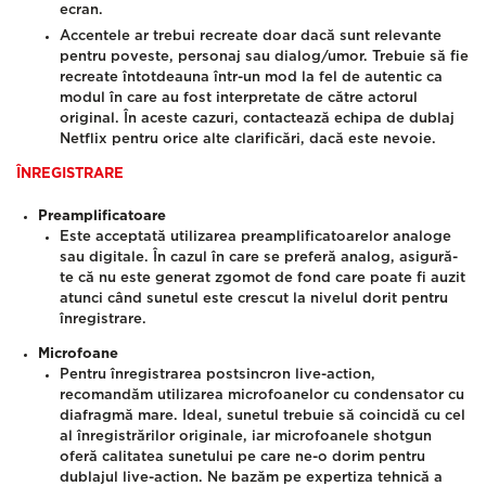
ecran.
Accentele ar trebui recreate doar dacă sunt relevante
pentru poveste, personaj sau dialog/umor. Trebuie să fie
recreate întotdeauna într-un mod la fel de autentic ca
modul în care au fost interpretate de către actorul
original. În aceste cazuri, contactează echipa de dublaj
Netflix pentru orice alte clarificări, dacă este nevoie.
ÎNREGISTRARE
Preamplificatoare
Este acceptată utilizarea preamplificatoarelor analoge
sau digitale. În cazul în care se preferă analog, asigură-
te că nu este generat zgomot de fond care poate fi auzit
atunci când sunetul este crescut la nivelul dorit pentru
înregistrare.
Microfoane
Pentru înregistrarea postsincron live-action,
recomandăm utilizarea microfoanelor cu condensator cu
diafragmă mare. Ideal, sunetul trebuie să coincidă cu cel
al înregistrărilor originale, iar microfoanele shotgun
oferă calitatea sunetului pe care ne-o dorim pentru
dublajul live-action.
Ne bazăm pe expertiza tehnică a