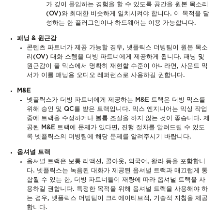
가 깊이 몰입하는 경험을 할 수 있도록 공간을 원본 목소리
(OV)와 최대한 비슷하게 일치시켜야 합니다. 이 목적을 달
성하는 한 플러그인이나 하드웨어는 이용 가능합니다.
패닝 & 원근감
콘텐츠 파트너가 제공 가능할 경우, 넷플릭스 더빙팀이 원본 목소
리(OV) 대화 스템을 더빙 파트너에게 제공하게 됩니다. 패닝 및
원근감이 풀 믹스에서 명확히 재현할 수준이 아니라면, 사운드 믹
서가 이를 패닝용 오디오 레퍼런스로 사용하길 권합니다.
M&E
넷플릭스가 더빙 파트너에게 제공하는 M&E 트랙은 더빙 믹스를
위해 승인 및 QC를 받은 트랙입니다. 믹스 엔지니어는 믹싱 작업
중에 트랙을 수정하거나 볼륨 조절을 하지 않는 것이 좋습니다. 제
공된 M&E 트랙에 문제가 있다면, 진행 절차를 알려드릴 수 있도
록 넷플릭스의 더빙팀에 해당 문제를 알려주시기 바랍니다.
옵셔널 트랙
옵셔널 트랙은 보통 리액션, 콜아웃, 외국어, 왈라 등을 포함합니
다. 넷플릭스는 녹음된 대화가 제공된 옵셔널 트랙과 매끄럽게 통
합될 수 있는 한, 더빙 파트너들이 재량에 따라 옵셔널 트랙을 사
용하길 권합니다. 특정한 목적을 위해 옵셔널 트랙을 사용해야 하
는 경우, 넷플릭스 더빙팀이 크리에이티브적, 기술적 지침을 제공
합니다.