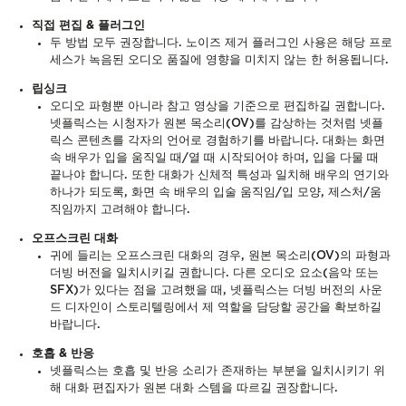
직접 편집 & 플러그인
두 방법 모두 권장합니다. 노이즈 제거 플러그인 사용은 해당 프로
세스가 녹음된 오디오 품질에 영향을 미치지 않는 한 허용됩니다.
립싱크
오디오 파형뿐 아니라 참고 영상을 기준으로 편집하길 권합니다.
넷플릭스는 시청자가 원본 목소리(OV)를 감상하는 것처럼 넷플
릭스 콘텐츠를 각자의 언어로 경험하기를 바랍니다. 대화는 화면
속 배우가 입을 움직일 때/열 때 시작되어야 하며, 입을 다물 때
끝나야 합니다. 또한 대화가 신체적 특성과 일치해 배우의 연기와
하나가 되도록, 화면 속 배우의 입술 움직임/입 모양, 제스처/움
직임까지 고려해야 합니다.
오프스크린 대화
귀에 들리는 오프스크린 대화의 경우, 원본 목소리(OV)의 파형과
더빙 버전을 일치시키길 권합니다. 다른 오디오 요소(음악 또는
SFX)가 있다는 점을 고려했을 때, 넷플릭스는 더빙 버전의 사운
드 디자인이 스토리텔링에서 제 역할을 담당할 공간을 확보하길
바랍니다.
호흡 & 반응
넷플릭스는 호흡 및 반응 소리가 존재하는 부분을 일치시키기 위
해 대화 편집자가 원본 대화 스템을 따르길 권장합니다.