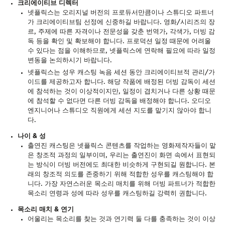
크리에이티브 디렉터
넷플릭스는 오리지널 버전의 프로듀서만큼이나 스튜디오 파트너
가 크리에이티브팀 선정에 신중하길 바랍니다. 영화/시리즈의 장
르, 주제에 따른 자격이나 전문성을 갖춘 번역가, 각색가, 더빙 감
독 등을 확인 및 확보해야 합니다. 프로덕션 일정 때문에 어려울
수 있다는 점을 이해하므로, 넷플릭스에 연락해 필요에 따라 일정
변동을 논의하시기 바랍니다.
넷플릭스는 성우 캐스팅 녹음 세션 동안 크리에이티브적 관리/가
이드를 제공하고자 합니다. 해당 작품에 배정된 더빙 감독이 세션
에 참석하는 것이 이상적이지만, 일정이 겹치거나 다른 상황 때문
에 참석할 수 없다면 다른 더빙 감독을 배정해야 합니다. 오디오
엔지니어나 스튜디오 직원에게 세션 지도를 맡기지 않아야 합니
다.
나이 & 성
출연진 캐스팅은 넷플릭스 콘텐츠를 작업하는 영화제작자들이 맡
은 창조적 과정의 일부이며, 우리는 출연진이 화면 속에서 표현되
는 방식이 더빙 버전에도 최대한 비슷하게 구현되길 원합니다. 본
래의 창조적 의도를 존중하기 위해 적합한 성우를 캐스팅해야 합
니다. 가장 자연스러운 목소리 매치를 위해 더빙 파트너가 적합한
목소리 연령과 성에 따라 성우를 캐스팅하길 강력히 권합니다.
목소리 매치 & 연기
어울리는 목소리를 찾는 것과 연기력 둘 다를 충족하는 것이 이상