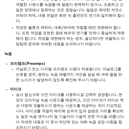
격렬한 시퀀스를 녹음할 때 발음이 완벽하지 않거나, 조용하고 긴
밀한 장면에서 침묵하는 것은 괜찮습니다. 발음은 최대한 자연스
러워야 하며, 내용 전달은 화면 속 출연진의 연기와 일치해야 합니
다.
억양은 플롯과 캐릭터, 대화/유머에 적합할 때만 재현해야 합니
다. 또한 억양을 표현한 원래 배우의 연기를 언제나 충실하게 재현
해야 합니다. 억양을 재현해야 하는 경우, 필요하다면 넷플릭스 더
빙팀에 문의해 자세한 내용을 논의하시기 바랍니다.
녹음
프리앰프(Preamps)
아날로그 또는 디지털 프리앰프 사용이 허용됩니다. 아날로그를
선호할 경우, 원하는 녹음 레벨까지 게인을 높일 때 귀에 들릴 만
한 노이즈가 발생하지 않도록 확인해 주시기 바랍니다.
마이크
실사 립싱크에 샷건 마이크를 사용하시길 강력히 권장합니다. 현
장의 오리지널 녹음 사운드를 매칭하고, 샷건 마이크가 라이브 액
션 더빙에 넷플릭스가 원하는 사운드를 제공하는 것이 이상적입
니다.
마이크를 적절히 배치해 성우의 입과 알맞은 거리를 확보하
는 일은 녹음 엔지니어 및 기술자의 기술적 전문 지식을 따릅니다.
더 자세한 내용은 이 문서 하단에 있는 대화 녹음 권장 사항을 참
조하시기 바랍니다.