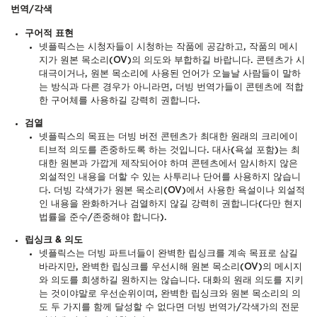
번역/각색
구어적 표현
넷플릭스는 시청자들이 시청하는 작품에 공감하고, 작품의 메시
지가 원본 목소리(OV)의 의도와 부합하길 바랍니다. 콘텐츠가 시
대극이거나, 원본 목소리에 사용된 언어가 오늘날 사람들이 말하
는 방식과 다른 경우가 아니라면, 더빙 번역가들이 콘텐츠에 적합
한 구어체를 사용하길 강력히 권합니다.
검열
넷플릭스의 목표는 더빙 버전 콘텐츠가 최대한 원래의 크리에이
티브적 의도를 존중하도록 하는 것입니다.
대사(욕설 포함)는 최
대한 원본과 가깝게 제작되어야 하며 콘텐츠에서 암시하지 않은
외설적인 내용을 더할 수 있는 사투리나 단어를 사용하지 않습니
다.
더빙 각색가가 원본 목소리(OV)에서 사용한 욕설이나 외설적
인 내용을 완화하거나 검열하지 않길 강력히 권합니다(다만 현지
법률을 준수/존중해야 합니다).
립싱크 & 의도
넷플릭스는 더빙 파트너들이 완벽한 립싱크를 계속 목표로 삼길
바라지만, 완벽한 립싱크를 우선시해 원본 목소리(OV)의 메시지
와 의도를 희생하길 원하지는 않습니다. 대화의 원래 의도를 지키
는 것이야말로 우선순위이며, 완벽한 립싱크와 원본 목소리의 의
도 두 가지를 함께 달성할 수 없다면 더빙 번역가/각색가의 전문