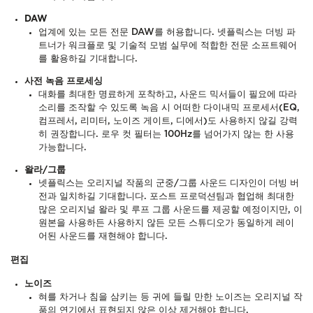
DAW
업계에 있는 모든 전문 DAW를 허용합니다. 넷플릭스는 더빙 파
트너가 워크플로 및 기술적 모범 실무에 적합한 전문 소프트웨어
를 활용하길 기대합니다.
사전 녹음 프로세싱
대화를 최대한 명료하게 포착하고, 사운드 믹서들이 필요에 따라
소리를 조작할 수 있도록 녹음 시 어떠한 다이내믹 프로세서(EQ,
컴프레서, 리미터, 노이즈 게이트, 디에서)도 사용하지 않길 강력
히 권장합니다. 로우 컷 필터는 100Hz를 넘어가지 않는 한 사용
가능합니다.
왈라/그룹
넷플릭스는 오리지널 작품의 군중/그룹 사운드 디자인이 더빙 버
전과 일치하길 기대합니다. 포스트 프로덕션팀과 협업해 최대한
많은 오리지널 왈라 및 루프 그룹 사운드를 제공할 예정이지만, 이
원본을 사용하든 사용하지 않든 모든 스튜디오가 동일하게 레이
어된 사운드를 재현해야 합니다.
편집
노이즈
혀를 차거나 침을 삼키는 등 귀에 들릴 만한 노이즈는 오리지널 작
품의 연기에서 표현되지 않은 이상 제거해야 합니다.