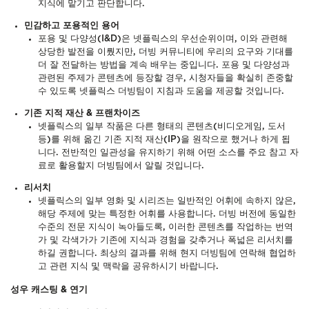
지식에 맡기고 판단합니다.
민감하고 포용적인 용어
포용 및 다양성(I&D)은 넷플릭스의 우선순위이며, 이와 관련해
상당한 발전을 이뤘지만, 더빙 커뮤니티에 우리의 요구와 기대를
더 잘 전달하는 방법을 계속 배우는 중입니다. 포용 및 다양성과
관련된 주제가 콘텐츠에 등장할 경우, 시청자들을 확실히 존중할
수 있도록 넷플릭스 더빙팀이 지침과 도움을 제공할 것입니다.
기존 지적 재산 & 프랜차이즈
넷플릭스의 일부 작품은 다른 형태의 콘텐츠(비디오게임, 도서
등)를 위해 옮긴 기존 지적 재산(IP)을 원작으로 했거나 하게 됩
니다. 전반적인 일관성을 유지하기 위해 어떤 소스를 주요 참고 자
료로 활용할지 더빙팀에서 알릴 것입니다.
리서치
넷플릭스의 일부 영화 및 시리즈는 일반적인 어휘에 속하지 않은,
해당 주제에 맞는 특정한 어휘를 사용합니다. 더빙 버전에 동일한
수준의 전문 지식이 녹아들도록, 이러한 콘텐츠를 작업하는 번역
가 및 각색가가 기존에 지식과 경험을 갖추거나 폭넓은 리서치를
하길 권합니다. 최상의 결과를 위해 현지 더빙팀에 연락해 협업하
고 관련 지식 및 맥락을 공유하시기 바랍니다.
성우 캐스팅 & 연기