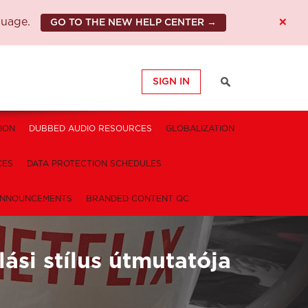
×
guage.
GO TO THE NEW HELP CENTER →
SIGN IN
ION
DUBBED AUDIO RESOURCES
GLOBALIZATION
CES
DATA PROTECTION SCHEDULES
NNOUNCEMENTS
BRANDED CONTENT QC
lási stílus útmutatója