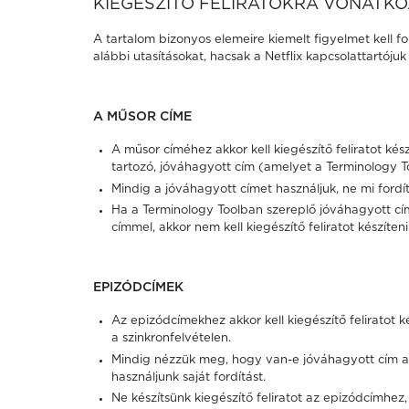
KIEGÉSZÍTŐ FELIRATOKRA VONATK
A tartalom bizonyos elemeire kiemelt figyelmet kell fo
alábbi utasításokat, hacsak a Netflix kapcsolattartój
A MŰSOR CÍME
A műsor címéhez akkor kell kiegészítő feliratot kés
tartozó, jóváhagyott cím (amelyet a Terminology 
Mindig a jóváhagyott címet használjuk, ne mi fordít
Ha a Terminology Toolban szereplő jóváhagyott c
címmel, akkor nem kell kiegészítő feliratot készíten
EPIZÓDCÍMEK
Az epizódcímekhez akkor kell kiegészítő feliratot
a szinkronfelvételen.
Mindig nézzük meg, hogy van-e jóváhagyott cím a
használjunk saját fordítást.
Ne készítsünk kiegészítő feliratot az epizódcímhez