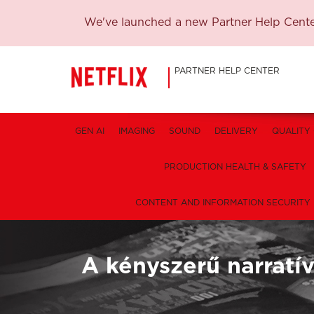
We've launched a new Partner Help Center
PARTNER HELP CENTER
GEN AI
IMAGING
SOUND
DELIVERY
QUALITY
PRODUCTION HEALTH & SAFETY
CONTENT AND INFORMATION SECURITY
A kényszerű narratív