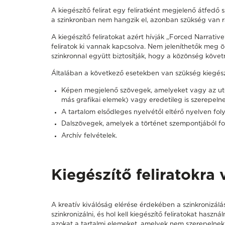
A kiegészítő felirat egy feliratként megjelenő átfedő 
a szinkronban nem hangzik el, azonban szükség van rá
A kiegészítő feliratokat azért hívják „Forced Narrati
feliratok ki vannak kapcsolva. Nem jeleníthetők meg ö
szinkronnal együtt biztosítják, hogy a közönség követn
Általában a következő esetekben van szükség kiegészít
Képen megjelenő szövegek
, amelyeket vagy az u
más grafikai elemek) vagy eredetileg is szerepelne
A tartalom elsődleges
nyelvétől
eltérő
nyelven foly
Dalszövegek
, amelyek a történet szempontjából fo
Archív felvételek
.
Kiegészítő feliratokra
A kreatív kiválóság elérése érdekében a szinkronizálás
szinkronizálni, és hol kell kiegészítő feliratokat haszn
azokat a tartalmi elemeket, amelyek nem szerepelnek a 