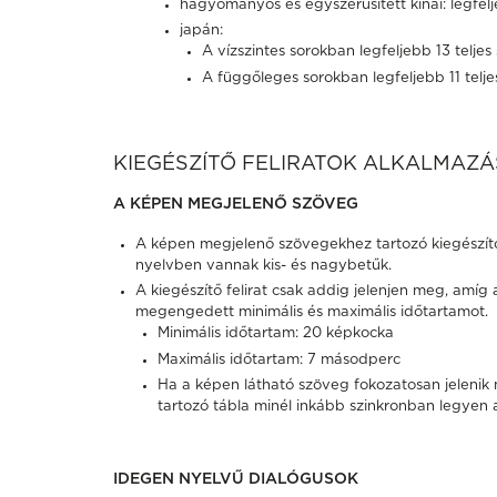
hagyományos és egyszerűsített kínai: legfel
japán:
A vízszintes sorokban legfeljebb 13 teljes
A függőleges sorokban legfeljebb 11 telj
KIEGÉSZÍTŐ FELIRATOK ALKALMAZÁS
A KÉPEN MEGJELENŐ SZÖVEG
A képen megjelenő szövegekhez tartozó kiegészít
nyelvben vannak kis- és nagybetűk.
A kiegészítő felirat csak addig jelenjen meg, amí
megengedett minimális és maximális időtartamot.
Minimális időtartam: 20 képkocka
Maximális időtartam: 7 másodperc
Ha a képen látható szöveg fokozatosan jelenik m
tartozó tábla minél inkább szinkronban legyen
IDEGEN NYELVŰ DIALÓGUSOK