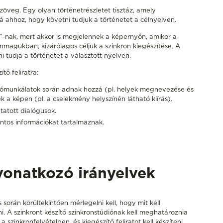
szöveg. Egy olyan történetrészletet tisztáz, amely
 ahhoz, hogy követni tudjuk a történetet a célnyelven.
ve”-nak, mert akkor is megjelennek a képernyőn, amikor a
nmagukban, kizárólagos céljuk a szinkron kiegészítése. A
i tudja a történetet a választott nyelven.
ő feliratra:
tómunkálatok során adnak hozzá (pl. helyek megnevezése és
k a képen (pl. a cselekmény helyszínén látható kiírás).
tatott dialógusok
.
ntos információkat tartalmaznak.
 vonatkozó irányelvek
 során körültekintően mérlegelni kell, hogy mit kell
álni. A szinkront készítő szinkronstúdiónak kell meghatároznia
szinkronfelvételben, és kiegészítő feliratot kell készíteni