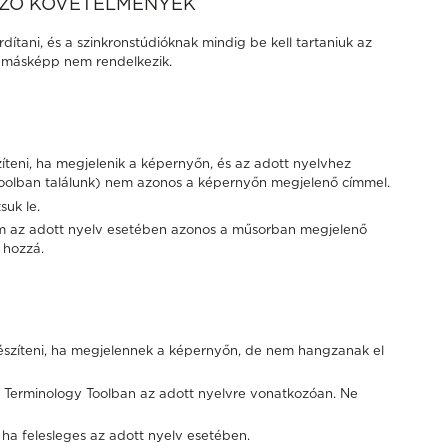
OZÓ KÖVETELMÉNYEK
rdítani, és a szinkronstúdióknak mindig be kell tartaniuk az
uk másképp nem rendelkezik.
zíteni, ha megjelenik a képernyőn, és az adott nyelvhez
Toolban találunk) nem azonos a képernyőn megjelenő címmel.
suk le.
ím az adott nyelv esetében azonos a műsorban megjelenő
i hozzá.
 készíteni, ha megjelennek a képernyőn, de nem hangzanak el
 Terminology Toolban az adott nyelvre vonatkozóan. Ne
, ha felesleges az adott nyelv esetében.