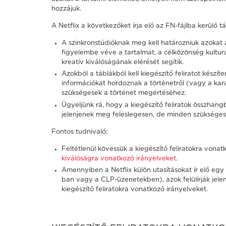
hozzájuk.
A Netflix a következőket írja elő az FN-fájlba kerülő 
A szinkronstúdióknak meg kell határozniuk azokat a 
figyelembe véve a tartalmat, a célközönség kulturál
kreatív kiválóságának elérését segítik.
Azokból a táblákból kell kiegészítő feliratot készí
információkat hordoznak a történetről (vagy a kara
szükségesek a történet megértéséhez.
Ügyeljünk rá, hogy a kiegészítő feliratok összhang
jelenjenek meg feleslegesen, de minden szükséges 
Fontos tudnivaló:
Feltétlenül kövessük a kiegészítő feliratokra vonat
kiválóságra vonatkozó irányelveket
.
Amennyiben a Netflix külön utasításokat ír elő eg
ban vagy a CLP-üzenetekben), azok felülírják jele
kiegészítő feliratokra vonatkozó irányelveket.