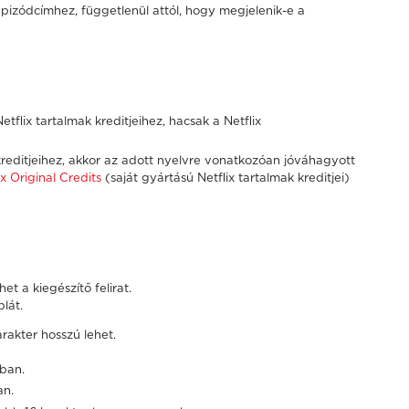
 epizódcímhez, függetlenül attól, hogy megjelenik-e a
etflix tartalmak kreditjeihez, hacsak a Netflix
k kreditjeihez, akkor az adott nyelvre vonatkozóan jóváhagyott
ix Original Credits
(saját gyártású Netflix tartalmak kreditjei)
et a kiegészítő felirat.
lát.
rakter hosszú lehet.
rban.
an.