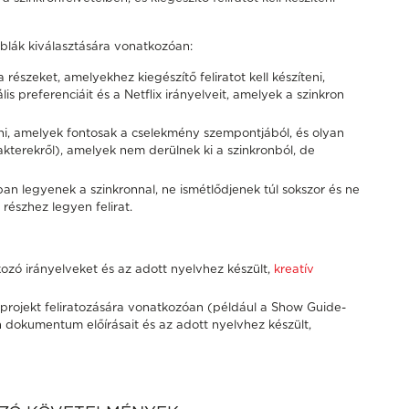
táblák kiválasztására vonatkozóan:
részeket, amelyekhez kiegészítő feliratot kell készíteni,
is preferenciáit és a Netflix irányelveit, amelyek a szinkron
teni, amelyek fontosak a cselekmény szempontjából, és olyan
kterekről), amelyek nem derülnek ki a szinkronból, de
ban legyenek a szinkronnal, ne ismétlődjenek túl sokszor és ne
részhez legyen felirat.
kozó irányelveket és az adott nyelvhez készült,
kreatív
y projekt feliratozására vonatkozóan (például a Show Guide-
n dokumentum előírásait és az adott nyelvhez készült,