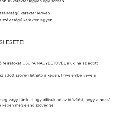
jebb 16 karakter legyen egy sorban.
 szélességű karakter legyen.
es szélességű karakter legyen.
I ESETEI
ő feliratokat CSUPA NAGYBETŰVEL írjuk, ha az adott
g az adott szöveg látható a képen, figyelembe véve a
eg vagy tűnik el, úgy állítsuk be az időzítést, hogy a hozzá
 a képen megjelenő szöveggel.