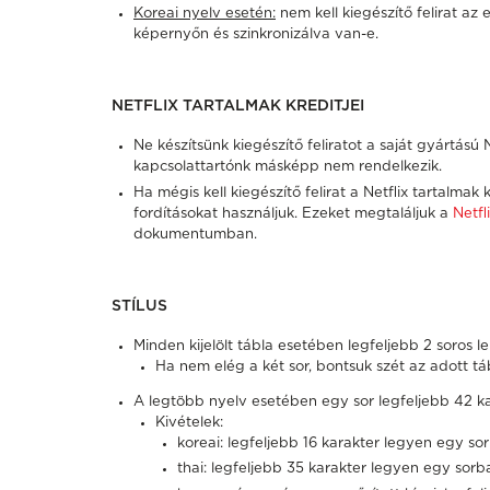
Koreai nyelv esetén:
nem kell kiegészítő felirat az
képernyőn és szinkronizálva van-e.
NETFLIX TARTALMAK KREDITJEI
Ne készítsünk kiegészítő feliratot a saját gyártású N
kapcsolattartónk másképp nem rendelkezik.
Ha mégis kell kiegészítő felirat a Netflix tartalma
fordításokat használjuk. Ezeket megtaláljuk a
Netfl
dokumentumban.
STÍLUS
Minden kijelölt tábla esetében legfeljebb 2 soros leh
Ha nem elég a két sor, bontsuk szét az adott táb
A legtöbb nyelv esetében egy sor legfeljebb 42 ka
Kivételek:
koreai: legfeljebb 16 karakter legyen egy so
thai: legfeljebb 35 karakter legyen egy sorb