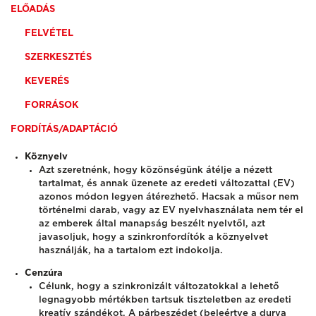
ELŐADÁS
FELVÉTEL
SZERKESZTÉS
KEVERÉS
FORRÁSOK
FORDÍTÁS/ADAPTÁCIÓ
Köznyelv
Azt szeretnénk, hogy közönségünk átélje a nézett
tartalmat, és annak üzenete az eredeti változattal (EV)
azonos módon legyen átérezhető. Hacsak a műsor nem
történelmi darab, vagy az EV nyelvhasználata nem tér el
az emberek által manapság beszélt nyelvtől, azt
javasoljuk, hogy a szinkronfordítók a köznyelvet
használják, ha a tartalom ezt indokolja.
Cenzúra
Célunk, hogy a szinkronizált változatokkal a lehető
legnagyobb mértékben tartsuk tiszteletben az eredeti
kreatív szándékot.
A párbeszédet (beleértve a durva