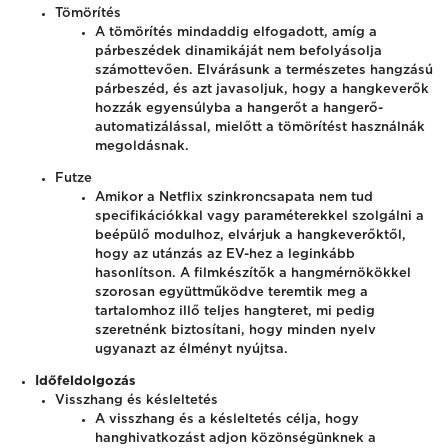
Tömörítés
A tömörítés mindaddig elfogadott, amíg a
párbeszédek dinamikáját nem befolyásolja
számottevően. Elvárásunk a természetes hangzású
párbeszéd, és azt javasoljuk, hogy a hangkeverők
hozzák egyensúlyba a hangerőt a hangerő-
automatizálással, mielőtt a tömörítést használnák
megoldásnak.
Futze
Amikor a Netflix szinkroncsapata nem tud
specifikációkkal vagy paraméterekkel szolgálni a
beépülő modulhoz, elvárjuk a hangkeverőktől,
hogy az utánzás az EV-hez a leginkább
hasonlítson. A filmkészítők a hangmérnökökkel
szorosan együttműködve teremtik meg a
tartalomhoz illő teljes hangteret, mi pedig
szeretnénk biztosítani, hogy minden nyelv
ugyanazt az élményt nyújtsa.
Időfeldolgozás
Visszhang és késleltetés
A visszhang és a késleltetés célja, hogy
hanghivatkozást adjon közönségünknek a