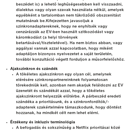
beszédet is) a lehető leghűségesebben kell visszaadni,
dialektus vagy olyan szavak használata nélkül, amelyek
egyébként a tartalomban nem tükröződő obszcenitást
mutatnának be.
Kifejezetten javasoljuk a
szinkronadaptereknek, hogy ne enyhítsék vagy
cenzúrázzák az EV-ben használt szitkozódást vagy
káromkodást (a helyi törvények
betartásával/tiszteletével). Ha nem biztos abban, vagy
aggályai vannak azzal kapcsolatban, hogy miként
adaptáljon bizonyos nyelvezetet a saját területén,
további konzultáció végett forduljon a műsorfelelőshöz.
Ajakszinkron és szándék
A tökéletes ajakszinkron egy olyan cél, amelynek
elérésére szinkronpartnereinknek folyamatosan
törekedniük kell, azonban nem akarjuk feláldozni az EV
üzenetét és szándékát azzal, hogy a tökéletes
ajakszinkront helyezzük előtérbe. A párbeszéd eredeti
szándéka a prioritásunk, és a szinkronfordítók/-
adapterek szakértelmére támaszkodunk, hogy döntést
hozzanak, ha mindkét célt nem lehet elérni.
Érzékeny és inkluzív terminológia
A befogadás és sokszínűség a Netflix prioritásai közé