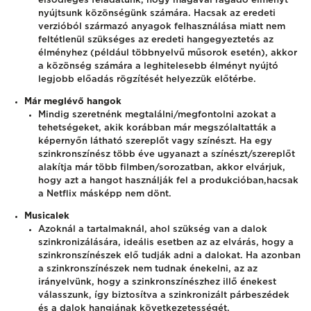
elsődleges feladatunk, hogy magával ragadó élményt
nyújtsunk közönségünk számára. Hacsak az eredeti
verzióból származó anyagok felhasználása miatt nem
feltétlenül szükséges az eredeti hangegyeztetés az
élményhez (például többnyelvű műsorok esetén), akkor
a közönség számára a leghitelesebb élményt nyújtó
legjobb előadás rögzítését helyezzük előtérbe.
Már meglévő hangok
Mindig szeretnénk megtalálni/megfontolni azokat a
tehetségeket, akik korábban már megszólaltatták a
képernyőn látható szereplőt vagy színészt. Ha egy
szinkronszínész több éve ugyanazt a színészt/szereplőt
alakítja már több filmben/sorozatban, akkor elvárjuk,
hogy azt a hangot használják fel a produkcióban,
hacsak
a Netflix másképp nem dönt.
Musicalek
Azoknál a tartalmaknál, ahol szükség van a dalok
szinkronizálására, ideális esetben az az elvárás, hogy a
szinkronszínészek elő tudják adni a dalokat. Ha azonban
a szinkronszínészek nem tudnak énekelni, az az
irányelvünk, hogy a szinkronszínészhez illő énekest
válasszunk, így biztosítva a szinkronizált párbeszédek
és a dalok hangjának következetességét.