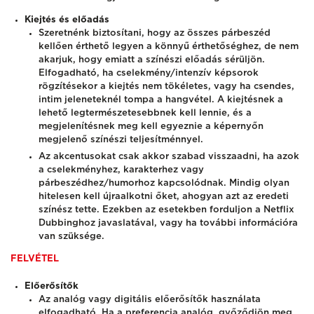
Kiejtés és előadás
Szeretnénk biztosítani, hogy az összes párbeszéd
kellően érthető legyen a könnyű érthetőséghez, de nem
akarjuk, hogy emiatt a színészi előadás sérüljön.
Elfogadható, ha cselekmény/intenzív képsorok
rögzítésekor a kiejtés nem tökéletes, vagy ha csendes,
intim jeleneteknél tompa a hangvétel. A kiejtésnek a
lehető legtermészetesebbnek kell lennie, és a
megjelenítésnek meg kell egyeznie a képernyőn
megjelenő színészi teljesítménnyel.
Az akcentusokat csak akkor szabad visszaadni, ha azok
a cselekményhez, karakterhez vagy
párbeszédhez/humorhoz kapcsolódnak. Mindig olyan
hitelesen kell újraalkotni őket, ahogyan azt az eredeti
színész tette. Ezekben az esetekben forduljon a Netflix
Dubbinghoz javaslatával, vagy ha további információra
van szüksége.
FELVÉTEL
Előerősítők
Az analóg vagy digitális előerősítők használata
elfogadható. Ha a preferencia analóg, győződjön meg