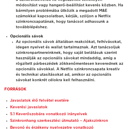
módosítást vagy hangerő-beállítást keverés közben. Ha
bármilyen problémába ütközik a megadott M&E
számokkal kapcsolatban, kérjük, szóljon a Netflix
szinkroncsapatának, hogy tanácsot adhassunk a
továbblépéshez.
Opcionális sávok
Az opcionális sávok általában reakciókat, felhívásokat,
idegen nyelvet és wallat tartalmaznak. Azt tanácsoljuk
szinkronpartnereinknek, hogy saját belátásuk szerint
használják az opcionális sávokat mindaddig, amíg a
rögzített párbeszédek zökkenőmentesen keverednek az
opcionális sávokkal. A Netflix szinkroncsapata kreatív
és technikai utasításokat ad, amikor az opcionális
sávokat konkrét célokra kell felhasználni.
FORRÁSOK
Javaslatok élő felvétel esetére
Keverési javaslatok
5.1 Keverőszobára vonatkozó irányelvek
Szinkronhang szerkesztési útmutató – Ajakszinkron
Bevonó és érzékeny nyelvezetre vonatkozó