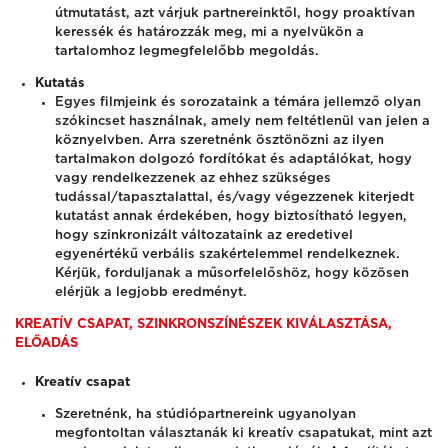
útmutatást, azt várjuk partnereinktől, hogy proaktívan
keressék és határozzák meg, mi a nyelvükön a
tartalomhoz legmegfelelőbb megoldás.
Kutatás
Egyes filmjeink és sorozataink a témára jellemző olyan
szókincset használnak, amely nem feltétlenül van jelen a
köznyelvben. Arra szeretnénk ösztönözni az ilyen
tartalmakon dolgozó fordítókat és adaptálókat, hogy
vagy rendelkezzenek az ehhez szükséges
tudással/tapasztalattal, és/vagy végezzenek kiterjedt
kutatást annak érdekében, hogy biztosítható legyen,
hogy szinkronizált változataink az eredetivel
egyenértékű verbális szakértelemmel rendelkeznek.
Kérjük, forduljanak a műsorfelelőshöz, hogy közösen
elérjük a legjobb eredményt.
KREATÍV CSAPAT, SZINKRONSZÍNÉSZEK KIVÁLASZTÁSA,
ELŐADÁS
Kreatív csapat
Szeretnénk, ha stúdiópartnereink ugyanolyan
megfontoltan választanák ki kreatív csapatukat, mint azt