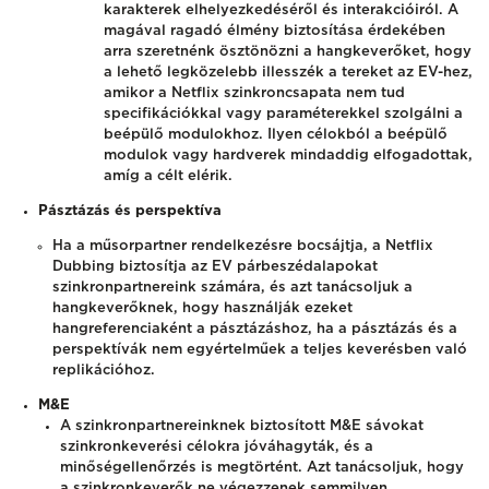
karakterek elhelyezkedéséről és interakcióiról. A
magával ragadó élmény biztosítása érdekében
arra szeretnénk ösztönözni a hangkeverőket, hogy
a lehető legközelebb illesszék a tereket az EV-hez,
amikor a Netflix szinkroncsapata nem tud
specifikációkkal vagy paraméterekkel szolgálni a
beépülő modulokhoz. Ilyen célokból a beépülő
modulok vagy hardverek mindaddig elfogadottak,
amíg a célt elérik.
Pásztázás és perspektíva
Ha a műsorpartner rendelkezésre bocsájtja, a Netflix
Dubbing biztosítja az EV párbeszédalapokat
szinkronpartnereink számára, és azt tanácsoljuk a
hangkeverőknek, hogy használják ezeket
hangreferenciaként a pásztázáshoz, ha a pásztázás és a
perspektívák nem egyértelműek a teljes keverésben való
replikációhoz.
M&E
A szinkronpartnereinknek biztosított M&E sávokat
szinkronkeverési célokra jóváhagyták, és a
minőségellenőrzés is megtörtént. Azt tanácsoljuk, hogy
a szinkronkeverők ne végezzenek semmilyen