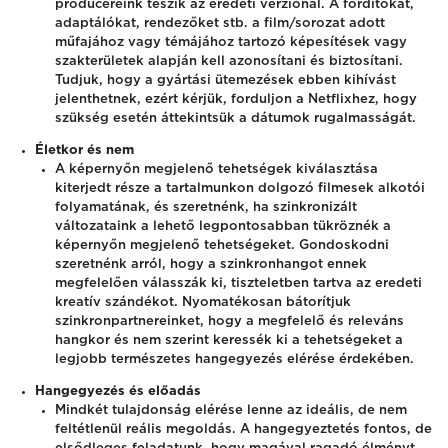
producereink teszik az eredeti verziónál. A fordítókat,
adaptálókat, rendezőket stb. a film/sorozat adott
műfajához vagy témájához tartozó képesítések vagy
szakterületek alapján kell azonosítani és biztosítani.
Tudjuk, hogy a gyártási ütemezések ebben kihívást
jelenthetnek, ezért kérjük, forduljon a Netflixhez, hogy
szükség esetén áttekintsük a dátumok rugalmasságát.
Életkor és nem
A képernyőn megjelenő tehetségek kiválasztása
kiterjedt része a tartalmunkon dolgozó filmesek alkotói
folyamatának, és szeretnénk, ha szinkronizált
változataink a lehető legpontosabban tükröznék a
képernyőn megjelenő tehetségeket. Gondoskodni
szeretnénk arról, hogy a szinkronhangot ennek
megfelelően válasszák ki, tiszteletben tartva az eredeti
kreatív szándékot. Nyomatékosan bátorítjuk
szinkronpartnereinket, hogy a megfelelő és releváns
hangkor és nem szerint keressék ki a tehetségeket a
legjobb természetes hangegyezés elérése érdekében.
Hangegyezés és előadás
Mindkét tulajdonság elérése lenne az ideális, de nem
feltétlenül reális megoldás. A hangegyeztetés fontos, de