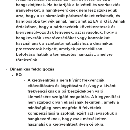
hangszintjének. Ha betartják a felvételi és szerkesztési
irányelveket, a hangkeverőknek nem lesz szükségük
arra, hogy a szinkronizált párbeszédeket erősítsék, és
hangosabbá tegyék annál, mint amit az EV diktál. Annak
érdekében, hogy a párbeszédek következetesek és
kiegyensúlyozottak legyenek, azt javasoljuk, hogy a
hangkeverők keverővezérlőket vagy konzolokat
használjanak a szintautomatizáláshoz a dinamikus
processzorok helyett, amelyek potenciálisan
befolyásolhatják a természetes hangzást, amelyre
törekszünk.
Dinamikus feldolgozás
EQ
A kiegyenlítés a nem kívánt frekvenciák
eltávolítására és lágyítására és/vagy a kívánt
frekvenciáknak a párbeszédekben való
kiemelésére szolgáló megoldás. A kiegyenlítést
nem szabad olyan eljárásnak tekinteni, amely a
minőségileg nem megfelelő felvételek
kompenzálására szolgál, ezért azt javasoljuk a
hangkeverőknek, hogy csak mérsékelten
használják a kiegyenlítést ilyen célokra.