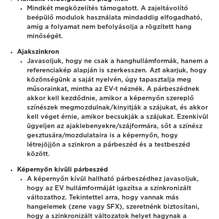
Mindkét megközelítés támogatott. A zajeltávolító
beépülő modulok használata mindaddig elfogadható,
amíg a folyamat nem befolyásolja a rögzített hang
minőségét.
Ajakszinkron
Javasoljuk, hogy ne csak a hanghullámformák, hanem a
referenciakép alapján is szerkesszen. Azt akarjuk, hogy
közönségünk a saját nyelvén, úgy tapasztalja meg
műsorainkat, mintha az EV-t néznék. A párbeszédnek
akkor kell kezdődnie, amikor a képernyőn szereplő
színészek megmozdulnak/kinyitják a szájukat, és akkor
kell véget érnie, amikor becsukják a szájukat. Ezenkívül
ügyeljen az ajaklebenyekre/szájformára, sőt a színész
gesztusára/mozdulataira is a képernyőn, hogy
létrejöjjön a szinkron a párbeszéd és a testbeszéd
között.
Képernyőn kívüli párbeszéd
A képernyőn kívül hallható párbeszédhez javasoljuk,
hogy az EV hullámformáját igazítsa a szinkronizált
változathoz. Tekintettel arra, hogy vannak más
hangelemek (zene vagy SFX), szeretnénk biztosítani,
hogy a szinkronizált változatok helyet hagynak a