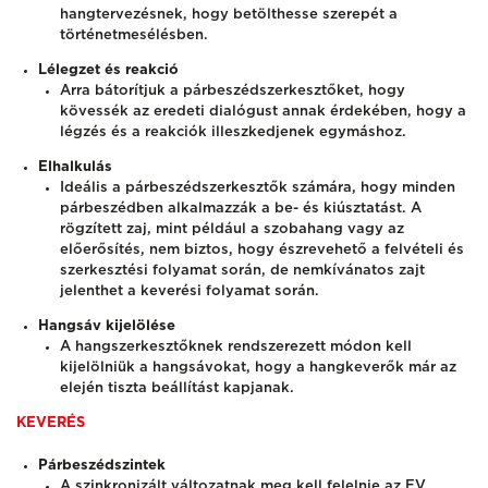
hangtervezésnek, hogy betölthesse szerepét a
történetmesélésben.
Lélegzet és reakció
Arra bátorítjuk a párbeszédszerkesztőket, hogy
kövessék az eredeti dialógust annak érdekében, hogy a
légzés és a reakciók illeszkedjenek egymáshoz.
Elhalkulás
Ideális a párbeszédszerkesztők számára, hogy minden
párbeszédben alkalmazzák a be- és kiúsztatást. A
rögzített zaj, mint például a szobahang vagy az
előerősítés, nem biztos, hogy észrevehető a felvételi és
szerkesztési folyamat során, de nemkívánatos zajt
jelenthet a keverési folyamat során.
Hangsáv kijelölése
A hangszerkesztőknek rendszerezett módon kell
kijelölniük a hangsávokat, hogy a hangkeverők már az
elején tiszta beállítást kapjanak.
KEVERÉS
Párbeszédszintek
A szinkronizált változatnak meg kell felelnie az EV