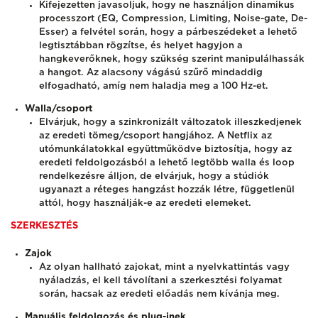
Kifejezetten javasoljuk, hogy ne használjon dinamikus
processzort (EQ, Compression, Limiting, Noise-gate, De-
Esser) a felvétel során, hogy a párbeszédeket a lehető
legtisztábban rögzítse, és helyet hagyjon a
hangkeverőknek, hogy szükség szerint manipulálhassák
a hangot. Az alacsony vágású szűrő mindaddig
elfogadható, amíg nem haladja meg a 100 Hz-et.
Walla/csoport
Elvárjuk, hogy a szinkronizált változatok illeszkedjenek
az eredeti tömeg/csoport hangjához. A Netflix az
utómunkálatokkal együttműködve biztosítja, hogy az
eredeti feldolgozásból a lehető legtöbb walla és loop
rendelkezésre álljon, de elvárjuk, hogy a stúdiók
ugyanazt a réteges hangzást hozzák létre, függetlenül
attól, hogy használják-e az eredeti elemeket.
SZERKESZTÉS
Zajok
Az olyan hallható zajokat, mint a nyelvkattintás vagy
nyáladzás, el kell távolítani a szerkesztési folyamat
során, hacsak az eredeti előadás nem kívánja meg.
Manuális feldolgozás és plug-inek