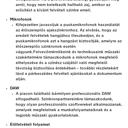
arról, hogy nem keletkezik hallható zaj, amikor az
erősítést a kívánt felvételi szintre emeli.
Mikrofonok
Kifejezetten javasoljuk a puskamikrofonok használatát
az élőszereplős ajakszinkronhoz. Az elvárás, hogy az
eredeti felvételek hangjához illeszkedjen, és a
puskamikrofonok azt a hangzást biztosítják, amelyre az
élőszereplős szinkronok esetén
vágyunk.
Felvevőmérnökeink és technikusaink műszaki
szakértelmére támaszkodunk a mikrofonok megfelelő
elhelyezése és a színész szájától való megfelelő
távolság biztosítása érdekében – további részletekért
lásd a párbeszédes felvételi ajánlásokat a dokumentum
alján.
DAW
A piacon található bármilyen professzionális DAW
elfogadható. Szinkronpartnereinkre támaszkodunk,
hogy olyan professzionális szoftvereket alkalmazzanak,
amelyek megfelelnek a munkafolyamataiknak és a
legjobb műszaki gyakorlatoknak.
Előfelvételi folyamat