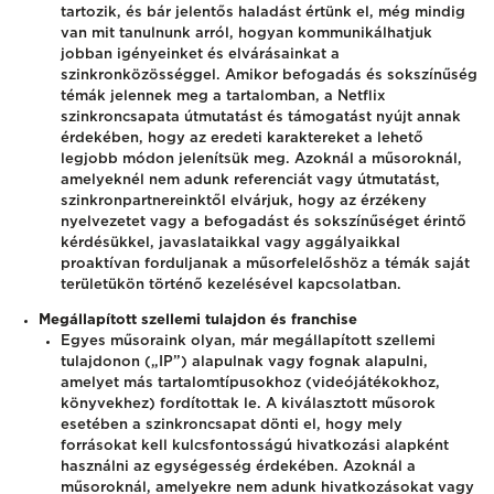
tartozik, és bár jelentős haladást értünk el, még mindig
van mit tanulnunk arról, hogyan kommunikálhatjuk
jobban igényeinket és elvárásainkat a
szinkronközösséggel. Amikor befogadás és sokszínűség
témák jelennek meg a tartalomban, a Netflix
szinkroncsapata útmutatást és támogatást nyújt annak
érdekében, hogy az eredeti karaktereket a lehető
legjobb módon jelenítsük meg. Azoknál a műsoroknál,
amelyeknél nem adunk referenciát vagy útmutatást,
szinkronpartnereinktől elvárjuk, hogy az érzékeny
nyelvezetet vagy a befogadást és sokszínűséget érintő
kérdésükkel, javaslataikkal vagy aggályaikkal
proaktívan forduljanak a műsorfelelőshöz a témák saját
területükön történő kezelésével kapcsolatban.
Megállapított szellemi tulajdon és franchise
Egyes műsoraink olyan, már megállapított szellemi
tulajdonon („IP”) alapulnak vagy fognak alapulni,
amelyet más tartalomtípusokhoz (videójátékokhoz,
könyvekhez) fordítottak le. A kiválasztott műsorok
esetében a szinkroncsapat dönti el, hogy mely
forrásokat kell kulcsfontosságú hivatkozási alapként
használni az egységesség érdekében. Azoknál a
műsoroknál, amelyekre nem adunk hivatkozásokat vagy