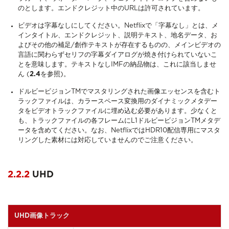
のとします。エンドクレジット中のURLは許可されています。
ビデオは字幕なしにしてください。Netflixで「字幕なし」とは、メ
インタイトル、エンドクレジット、説明テキスト、地名データ、お
よびその他の補足/創作テキストが存在するものの、メインビデオの
言語に関わらずセリフの字幕ダイアログが焼き付けられていないこ
とを意味します。テキストなしIMFの納品物は、これに該当しませ
ん (
2.4
を参照)。
ドルビービジョンTMでマスタリングされた画像エッセンスを含むト
ラックファイルは、カラースペース変換用のダイナミックメタデー
タをビデオトラックファイルに埋め込む必要があります。少なくと
も、トラックファイルの各フレームにL1ドルビービジョンTMメタデ
ータを含めてください。なお、NetflixではHDR10配信専用にマスタ
リングした素材には対応していませんのでご注意ください。
2.2.2
UHD
UHD画像トラック