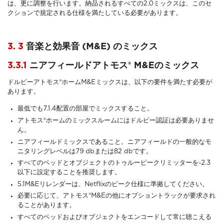
は、更に調整を行います。納品されるすべての2.0ミックスは、このセ
クションで規定される仕様を満たしている必要があります。
3. 3
音楽と効果音 (M&E) のミックス
3.3.1
ニアフィールドアトモス® M&Eの
ミックス
ドルビーアトモス®ホームM&Eミックスは、以下の要件を満たす必要が
あります。
最低でも7.1.4配置の部屋でミックスすること。
アトモス®ホームのミックスルームにはドルビー認証は必要ありませ
ん。
ニアフィールドミックスであること。ニアフィールドの一般的なモ
ニタリングレベルは79 dbまたは82 dbです。
すべてのベッドとオブジェクトのトゥルーピークリミッターを-2.3
以下に設定することを推奨します。
5.1M&Eリレンダーは、Netflixのピーク仕様に準拠してください。
必要に応じて、アトモス®M&Eの他にオプショントラックが要求され
ることがあります。
すべてのベッドおよびオブジェクトをエンコードして常に聴こえる