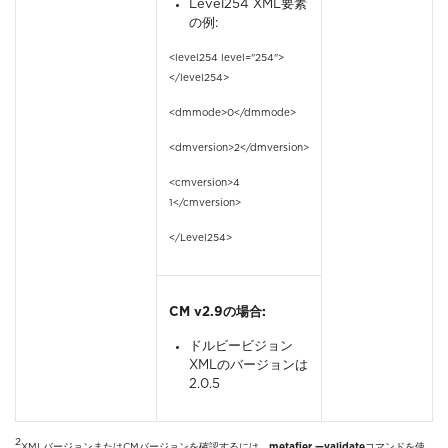
Level254 XML要素
の例:
<level254 level="254">
</level254>
<dmmode>0</dmmode>
<dmversion>2</dmversion>
<cmversion>4
1</cmversion>
</Level254>
CM v2.9の場合:
ドルビービジョン
XMLのバージョンは
2.0.5
2
XMLバージョンまたはCMバージョンを確認するには、
metafier —validate
コマンドを使