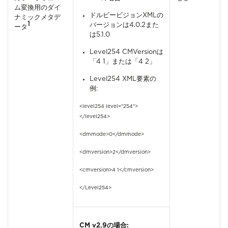
ム変換用のダイ
ドルビービジョンXMLの
ナミックメタデ
1
バージョンは4.0.2また
ータ
は5.1.0
Level254 CMVersionは
「4 1」または「4 2」
Level254 XML要素の
例:
<level254 level="254">
</level254>
<dmmode>0</dmmode>
<dmversion>2</dmversion>
<cmversion>4 1</cmversion>
</Level254>
CM v2.9の場合: