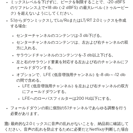
ミックスレベルを下げずに、ピークを制限することで、-20 dBFS
のリファレンス上で+18 db (-2 dBFS) の最大レベル (トゥルーピー
ク) を超えないようにしてください。
5.1からダウンミックスしてLo/RoまたはLT/RT 2.0ミックスを作成
する場合:
センターチャンネルのコンテンツは-3 db下げる。
センターチャンネルのコンテンツは、左および右チャンネルの双
方に入れる。
サラウンドチャンネルのコンテンツを-3 db以上下げる。
左と右のサラウンド要素を対応する左および右のチャンネルにフ
ォールドダウンする。
オプションで、LFE (低音増強用チャンネル) を-8 db～-12 db
の間で含める。
LFE (低音増強用チャンネル) を左および右チャンネルの双方
にフォールドダウンする。
LFEへのローパスフィルターは200 Hz以下にする。
フォールドダウンの前に個別の5.1チャンネルであらゆる調整を行う
必要があります。
注:
最終的な2.0ミックスに音声の乱れがないことを、納品前に確認して
ください。音声の乱れを防止するために必要だとNetflixが判断した場合