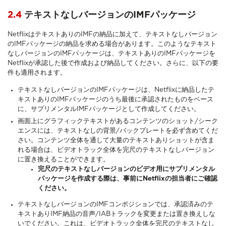
2.4
テキストなしバージョンのIMFパッケージ
NetflixはテキストありのIMFの納品に加えて、テキストなしバージョン
のIMFパッケージの納品を求める場合があります。このようなテキスト
なしバージョンのIMFパッケージは、
テキストありのIMFパッケージを
Netflixが承認した後で作成および納品してください。さらに、以下の要
件も適用されます。
テキストなしバージョンのIMFパッケージは、Netflixに納品したテ
キストありのIMFパッケージのうち最後に承認されたものをベース
に、サプリメンタルIMFパッケージとして作成してください。
画面上にグラフィックテキストがあるコンテンツのショット/シーク
エンスには、テキストなしの背景/バックプレートを必ず含めてくだ
さい。コンテンツ全体を通して大量のテキストありショットが含ま
れる場合は、ビデオトラック全体を完尺のテキストなしバージョン
に置き換えることができます。
完尺のテキストなしバージョンのビデオ用にサプリメンタル
パッケージを作成する際は、事前にNetflixの担当者にご確認
ください。
テキストなしバージョンのIMFコンポジションでは、承認済みのテ
キストありIMF納品の音声/IABトラックを変更または置き換えしな
いでください。これは、ビデオトラック全体を完尺のテキストなし