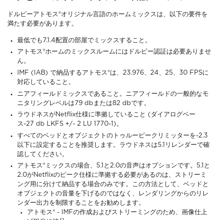
ドルビーアトモス®オリジナル言語のホームミックスは、以下の要件を
満たす必要があります。
最低でも7.1.4配置の部屋でミックスすること。
アトモス®ホームのミックスルームにはドルビー認証は必要ありませ
ん。
IMF (IAB) で納品するアトモス®は、23.976、24、25、30 FPSに
対応していること。
ニアフィールドミックスであること。ニアフィールドの一般的なモ
ニタリングレベルは79 dbまたは82 dbです。
ラウドネスがNetflix仕様に準拠していること (ダイアログベー
ス-27 db LKFS +/- 2 LU 1770-1)。
すべてのベッドとオブジェクトのトゥルーピークリミッターを-2.3
以下に設定することを推奨します。ラウドネスは5.1リレンダーで確
認してください。
アトモス®ミックスの場合、5.1と2.0の音声はオプションです。5.1と
2.0がNetflixのピーク仕様に準拠する必要があるのは、ストリーミ
ング用に分けて納品する場合のみです。この方法として、ベッドと
オブジェクトの音量を下げるのではなく、レンダリングからのリレ
ンダー出力を制限することをお勧めします。
アトモス® - IMFの作成およびストリーミングのため、画像仕上