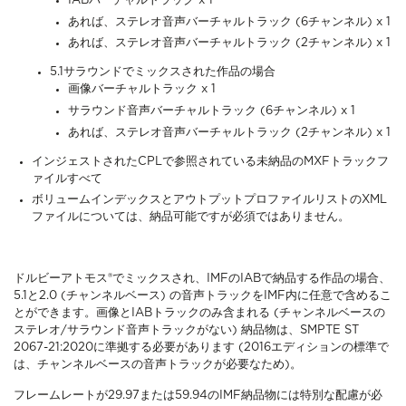
IABバーチャルトラック x 1
あれば、ステレオ音声バーチャルトラック (6チャンネル) x 1
あれば、ステレオ音声バーチャルトラック (2チャンネル) x 1
5.1サラウンドでミックスされた作品の場合
画像バーチャルトラック x 1
サラウンド音声バーチャルトラック (6チャンネル) x 1
あれば、ステレオ音声バーチャルトラック (2チャンネル) x 1
インジェストされたCPLで参照されている未納品のMXFトラックフ
ァイルすべて
ボリュームインデックスとアウトプットプロファイルリストのXML
ファイルについては、納品可能ですが必須ではありません。
ドルビーアトモス®でミックスされ、IMFのIABで納品する作品の場合、
5.1と2.0 (チャンネルベース) の音声トラックをIMF内に任意で含めるこ
とができます。画像とIABトラックのみ含まれる (チャンネルベースの
ステレオ/サラウンド音声トラックがない) 納品物は、SMPTE ST
2067-21:2020に準拠する必要があります (2016エディションの標準で
は、チャンネルベースの音声トラックが必要なため)。
フレームレートが29.97または59.94のIMF納品物には特別な配慮が必