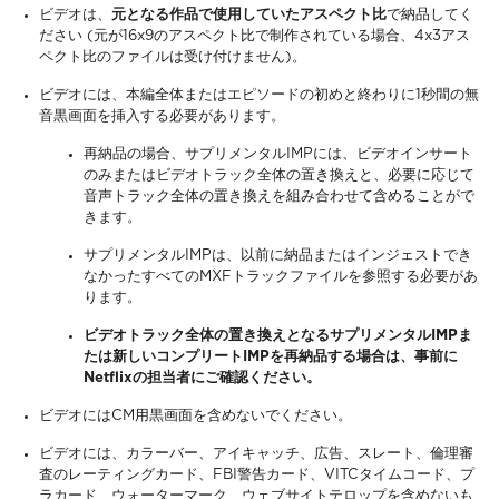
ビデオは、
元となる作品で使用していたアスペクト比
で納品してく
ださい (元が16x9のアスペクト比で制作されている場合、4x3アス
ペクト比のファイルは受け付けません)。
ビデオには、本編全体またはエピソードの初めと終わりに1秒間の無
音黒画面を挿入する必要があります。
再納品の場合、サプリメンタルIMPには、ビデオインサート
のみまたはビデオトラック全体の置き換えと、必要に応じて
音声トラック全体の置き換えを組み合わせて含めることがで
きます。
サプリメンタルIMPは、以前に納品またはインジェストでき
なかったすべてのMXFトラックファイルを参照する必要があ
ります。
ビデオトラック全体の置き換えとなるサプリメンタルIMPま
たは新しいコンプリートIMPを再納品する場合は、事前に
Netflixの担当者にご確認ください。
ビデオにはCM用黒画面を含めないでください。
ビデオには、カラーバー、アイキャッチ、広告、スレート、倫理審
査のレーティングカード、FBI警告カード、VITCタイムコード、プ
ラカード、ウォーターマーク、ウェブサイトテロップを含めないも