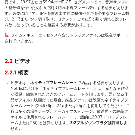
要です。29.97または59.94のIMF CPLセグメントでは、音声サンプル
の整数値を保つために5で割り切れる総フレーム数にする必要がありま
す。必要に応じて、IMFを書き出す前に映像や音声を必要なフレーム数
(1、2、3または4) 切り取り、セグメントごとに5で割り切れる総フレー
ム数になっていることを確認する必要があります。
注:
タイムテキストエッセンスを含むトラックファイルは現在サポート
されていません。
2.2
ビデオ
2.2.1
概要
ビデオは、
ネイティブフレームレート
で納品する必要があります。
Netflixにおける「ネイティブフレームレート」とは、元となる作品
が収録、編集されたときのフレームレートを指します。元となる作
品がフィルム映画だった場合、納品ファイルは映画のネイティブフ
レームレート (23.976p、24pまたは25p) を使用してください。こ
れは多くの場合テープ、アーカイブストレージ、放送局への納品フ
ァイルに使用されるフレームレート (一般的に29.97iドロップフレ
ームまたは25i) とは異なります。
3:2プルダウンフラグは許可しま
せん。