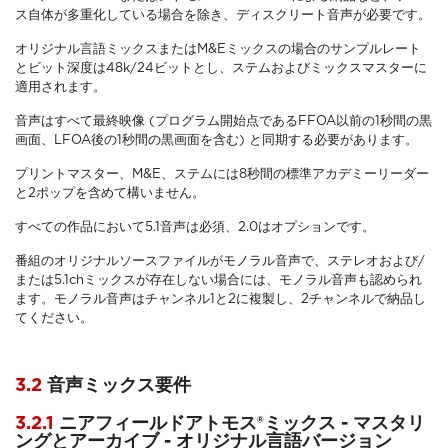
ス自体が多重化している場合を除き、ディスクリート音声が必要です。
オリジナル言語ミックスまたはM&Eミックスの場合のサンプルレート
とビット深度は48k/24ビットとし、ステムおよびミックスマスターに
適用されます。
音声はすべて最終映像 (プログラム開始点であるFFOA以前の1秒間の黒
画面、LFOA後の1秒間の黒画面を含む) と同期する必要があります。
プリントマスター、M&E、ステムには8秒間の標準アカデミーリーダー
と2ポップを含めて構いません。
すべての作品において5.1音声は必須、2.0はオプションです。
番組のオリジナルソースファイルがモノラル音声で、ステレオおよび/
または5.1chミックスが存在しない場合には、モノラル音声も認められ
ます。モノラル音声はチャンネル1と2に複製し、2チャンネルで納品し
てください。
3.2
音声ミックス要件
3.2.1
ニアフィールドアトモス®ミックス - マスタリ
ングとアーカイブ - オリジナル言語バージョン