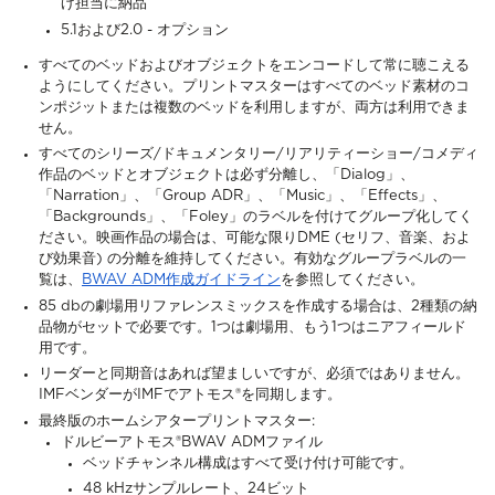
げ担当に納品
5.1および2.0 - オプション
すべてのベッドおよびオブジェクトをエンコードして常に聴こえる
ようにしてください。プリントマスターはすべてのベッド素材のコ
ンポジットまたは複数のベッドを利用しますが、両方は利用できま
せん。
すべてのシリーズ/ドキュメンタリー/リアリティーショー/コメディ
作品のベッドとオブジェクトは必ず分離し、「Dialog」、
「Narration」、「Group ADR」、「Music」、「Effects」、
「Backgrounds」、「Foley」のラベルを付けてグループ化してく
ださい。映画作品の場合は、可能な限りDME (セリフ、音楽、およ
び効果音) の分離を維持してください。有効なグループラベルの一
覧は、
BWAV ADM作成ガイドライン
を参照してください。
85 dbの劇場用リファレンスミックスを作成する場合は、2種類の納
品物がセットで必要です。1つは劇場用、もう1つはニアフィールド
用です。
リーダーと同期音はあれば望ましいですが、必須ではありません。
IMFベンダーがIMFでアトモス®を同期します。
最終版のホームシアタープリントマスター:
ドルビーアトモス®BWAV ADMファイル
ベッドチャンネル構成はすべて受け付け可能です。
48 kHzサンプルレート、24ビット