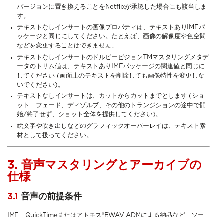
バージョンに置き換えることをNetflixが承認した場合にも該当しま
す。
テキストなしインサートの画像プロパティは、テキストありIMFパ
ッケージと同じにしてください。たとえば、画像の解像度や色空間
などを変更することはできません。
テキストなしインサートのドルビービジョンTMマスタリングメタデ
ータのトリム値は、テキストありIMFパッケージの関連値と同じに
してください (画面上のテキストを削除しても画像特性を変更しな
いでください)。
テキストなしインサートは、カットからカットまでとします (ショ
ット、フェード、ディゾルブ、その他のトランジションの途中で開
始/終了せず、ショット全体を提供してください)。
絵文字や吹き出しなどのグラフィックオーバーレイは、テキスト素
材として扱ってください。
3. 音声マスタリングとアーカイブの
仕様
3.1
音声の前提条件
IMF、QuickTimeまたはアトモス®BWAV ADMによる納品など、ソー