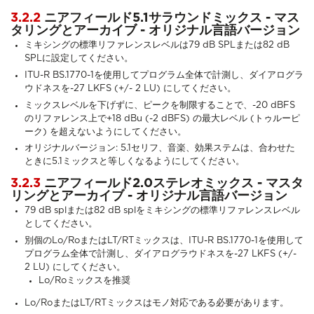
3.2.2
ニアフィールド5.1サラウンドミックス - マス
タリングとアーカイブ - オリジナル言語バージョン
ミキシングの標準リファレンスレベルは79 dB SPLまたは82 dB
SPLに設定してください。
ITU-R BS.1770-1を使用してプログラム全体で計測し、ダイアログラ
ウドネスを-27 LKFS (+/- 2 LU) にしてください。
ミックスレベルを下げずに、ピークを制限することで、-20 dBFS
のリファレンス上で+18 dBu (-2 dBFS) の最大レベル (トゥルーピ
ーク) を超えないようにしてください。
オリジナルバージョン: 5.1セリフ、音楽、効果ステムは、合わせた
ときに5.1ミックスと等しくなるようにしてください。
3.2.3
ニアフィールド2.0ステレオミックス - マスタ
リングとアーカイブ - オリジナル言語バージョン
79 dB splまたは82 dB splをミキシングの標準リファレンスレベル
としてください。
別個のLo/RoまたはLT/RTミックスは、ITU-R BS.1770-1を使用して
プログラム全体で計測し、ダイアログラウドネスを-27 LKFS (+/-
2 LU) にしてください。
Lo/Roミックスを推奨
Lo/RoまたはLT/RTミックスはモノ対応である必要があります。