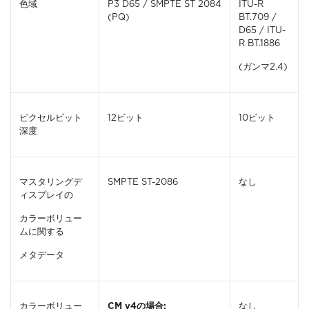
色域
P3 D65 / SMPTE ST 2084
ITU-R
(PQ)
BT.709 /
D65 / ITU-
R BT.1886
(ガンマ2.4)
ピクセルビット
12ビット
10ビット
深度
マスタリングデ
SMPTE ST-2086
なし
ィスプレイの
カラーボリュー
ムに関する
メタデータ
カラーボリュー
CM v4の場合:
なし