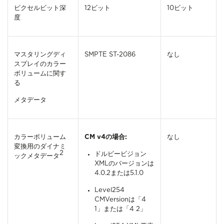
ピクセルビット深
12ビット
10ビット
度
マスタリングディ
SMPTE ST-2086
なし
スプレイのカラー
ボリュームに関す
る
メタデータ
カラーボリューム
CM v4の場合:
なし
変換用のダイナミ
2
ドルビービジョン
ックメタデータ
XMLのバージョンは
4.0.2または5.1.0
Level254
CMVersionは「4
1」または「4 2」