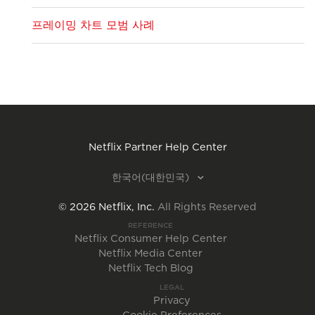
프레이밍 차트 모범 사례
Netflix Partner Help Center
한국어(대한민국)
©
2026
Netflix, Inc.
All Rights Reserved
REFERENCE
Netflix Consumer Help Center
Netflix Media Center
Netflix Tech Blog
LEGAL
Privacy